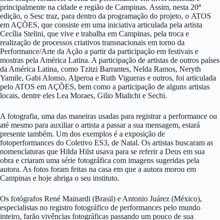
a
principalmente na cidade e regi
ã
o de Campinas. Assim, nesta 20
edi
çã
o, o Sesc traz, para dentro da programa
çã
o do projeto, o
ATOS
em A
ÇÕ
ES, que consiste em uma iniciativa articulada pela artista
Cec
í
lia Stelini, que vive e trabalha em Campinas, pela troca e
realiza
çã
o de processos criativos transnacionais em torno da
Performance/Arte da A
çã
o a partir da participa
çã
o em festivais e
mostras pela Am
é
rica Latina. A participa
çã
o de artistas de outros pa
í
ses
da Am
é
rica Latina, como Tzitzi Barrantes, Nelda Ramos, Neryth
Yamile, Gabi Alonso, Alperoa e Ruth Vigueras e outros, foi articulada
pelo ATOS em A
ÇÕ
ES, bem como a participa
çã
o de alguns artistas
locais, dentre eles Lea Moraes, Gilio Mialichi e Sechi.
A fotografia, uma das maneiras usadas para registrar a performance ou
at
é
mesmo para auxiliar o artista a passar a sua mensagem, estar
á
presente tamb
é
m. Um dos exemplos
é
a exposi
çã
o de
fotoperformances do Coletivo ES3, de Natal. Os artistas buscaram as
nomenclaturas que Hilda Hilst usava para se referir a Deus em sua
obra e criaram uma s
é
rie fotogr
á
fica com imagens sugeridas pela
autora. As fotos foram feitas na casa em que a autora morou em
Campinas e hoje abriga o seu instituto.
Os fot
ó
grafos Ren
é
Mainardi (Brasil) e Antonio Ju
á
rez (M
é
xico),
especialistas no registro fotogr
á
fico de performances pelo mundo
inteiro, far
ã
o viv
ê
ncias fotogr
á
ficas passando um pouco de sua