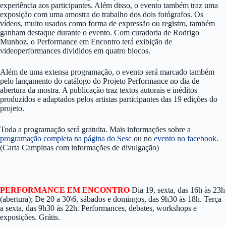
experi
ê
ncia aos participantes. Al
é
m disso, o evento tamb
é
m traz
uma
exposi
çã
o com uma amostra do trabalho dos dois fot
ó
grafos. Os
v
í
deos, muito usados como forma de express
ã
o ou registro, também
ganham destaque durante o evento. Com curadoria de Rodrigo
Munhoz, o Performance em Encontro ter
á
exibi
çã
o de
videoperformances divididos em quatro blocos.
Al
é
m de uma extensa programa
çã
o, o evento ser
á
marcado tamb
é
m
pelo lan
ç
amento do cat
á
logo do Projeto Performance no dia de
abertura da mostra. A publica
çã
o traz textos autorais e in
é
ditos
produzidos e adaptados pelos artistas participantes das 19 edi
çõ
es do
projeto.
Toda a programação será gratuita. Mais informações sobre a
programação completa na página do Sesc
ou no
evento no facebook
.
(Carta Campinas com informações de divulgação)
PERFORMANCE EM ENCONTRO
Dia 19, sexta, das 16h às 23h
(abertura); De 20 a 30\6, sábados e domingos, das 9h30 às 18h. Terça
a sexta, das 9h30 às 22h. Performances, debates, workshops e
exposições. Grátis.