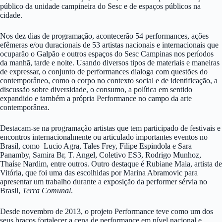
p
ú
blico da unidade campineira do Sesc e de espa
ç
os p
ú
blicos na
cidade.
Nos dez dias de programação, acontecerão 54 performances, a
çõ
es
ef
ê
meras e/ou duracionais de 53 artistas nacionais e internacionais que
ocupar
ã
o o Galp
ã
o e outros espa
ç
os do Sesc Campinas nos per
í
odos
da manh
ã
, tarde e noite. Usando diversos tipos de materiais e maneiras
de expressar, o conjunto de performances dialoga com quest
õ
es do
contempor
â
neo, como o corpo no contexto social e de identifica
çã
o, a
discuss
ã
o sobre diversidade, o consumo, a pol
í
tica em sentido
expandido e tamb
é
m a pr
ó
pria Performance no campo da arte
contempor
â
nea.
Destacam-se na programa
çã
o artistas que tem participado de festivais e
encontros internacionalmente ou articulado importantes eventos no
Brasil, como Lucio Agra, Tales Frey,
Filipe Espindola
e Sara
Panamby, Samira Br, T. Angel, Coletivo ES3, Rodrigo Munhoz,
Tha
í
se Nardim, entre outros. Outro destaque
é
Rubiane Maia, artista de
Vit
ó
ria, que foi uma das escolhidas por Marina Abramovic para
apresentar um trabalho durante a exposi
çã
o da performer s
é
rvia no
Brasil,
Terra Comunal
.
Desde novembro de 2013, o projeto Performance teve como um dos
seus bra
ç
os fortalecer a cena de performance em n
í
vel nacional e