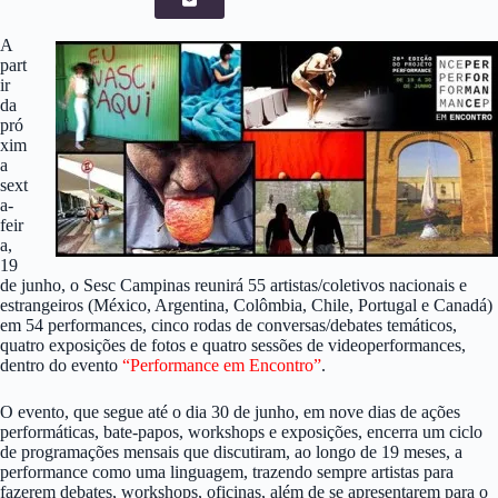
A
part
ir
da
pró
xim
a
sext
a-
feir
a,
19
de junho, o Sesc Campinas reunirá 55 artistas
/coletivos nacionais e
estrangeiros (M
é
xico, Argentina, Col
ô
mbia, Chile, Portugal e Canad
á
)
em 54 performances, cinco rodas de conversas/debates tem
á
ticos,
quatro exposi
çõ
es de foto
s
e
quatro sess
õ
es de videoperformances,
dentro do evento
“Performance em Encontro”
.
O evento, que segue até o dia 30 de junho, em nove dias de ações
performáticas, bate-papos, workshops e exposições, encerra um ciclo
de programa
çõ
es mensais que discutiram, ao longo de 19 meses, a
performance como uma linguagem, trazendo sempre artistas para
fazerem debates, workshops, oficinas, al
é
m de se apresentarem para o