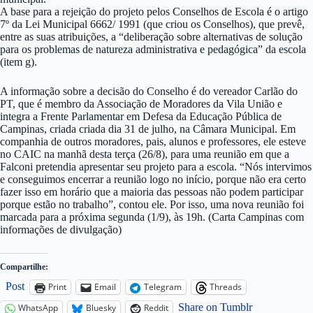
A base para a rejeição do projeto pelos Conselhos de Escola é o artigo
7º da Lei Municipal 6662/ 1991 (que criou os Conselhos), que prevê,
entre as suas atribuições, a “deliberação sobre alternativas de solução
para os problemas de natureza administrativa e pedagógica” da escola
(item g).
A informação sobre a decisão do Conselho é do vereador Carlão do
PT, que é membro da Associação de Moradores da Vila União e
integra a Frente Parlamentar em Defesa da Educação Pública de
Campinas, criada criada dia 31 de julho, na Câmara Municipal. Em
companhia de outros moradores, pais, alunos e professores, ele esteve
no CAIC na manhã desta terça (26/8), para uma reunião em que a
Falconi pretendia apresentar seu projeto para a escola. “Nós intervimos
e conseguimos encerrar a reunião logo no início, porque não era certo
fazer isso em horário que a maioria das pessoas não podem participar
porque estão no trabalho”, contou ele. Por isso, uma nova reunião foi
marcada para a próxima segunda (1/9), às 19h. (Carta Campinas com
informações de divulgação)
Compartilhe:
Post
Print
Email
Telegram
Threads
Share on Tumblr
WhatsApp
Bluesky
Reddit