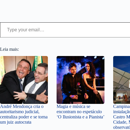
Type your email…
Leia mais:
André Mendonça cria o
Magia e música se
Campinas
autoritarismo judicial,
encontram no espetáculo
instalaçã
centraliza poder e se torna
‘O Ilusionista e a Pianista’
Castro M
um juiz autocrata
Cidade, 
observat