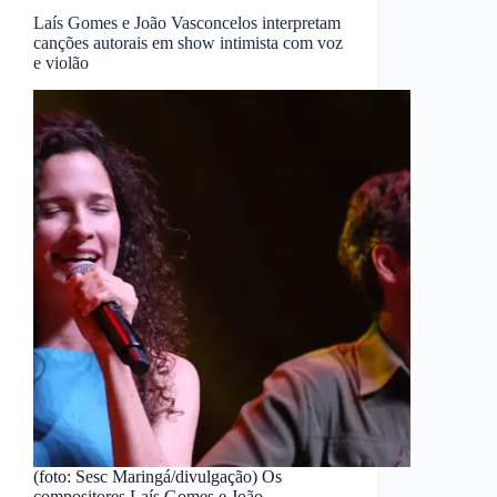
Laís Gomes e João Vasconcelos interpretam
canções autorais em show intimista com voz
e violão
(foto: Sesc Maringá/divulgação) Os
compositores Laís Gomes e João