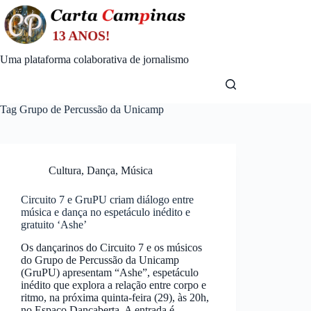
Skip
to
content
Uma plataforma colaborativa de jornalismo
Tag
Grupo de Percussão da Unicamp
Cultura
,
Dança
,
Música
Circuito 7 e GruPU criam diálogo entre
música e dança no espetáculo inédito e
gratuito ‘Ashe’
Os dançarinos do Circuito 7 e os músicos
do Grupo de Percussão da Unicamp
(GruPU) apresentam “Ashe”, espetáculo
inédito que explora a relação entre corpo e
ritmo, na próxima quinta-feira (29), às 20h,
no Espaço Dançaberta. A entrada é