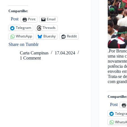
Compartilhe:
Post
Print
Email
Telegram
Threads
WhatsApp
Bluesky
Reddit
Share on Tumblr
.Por Brun
Carta Campinas
17.04.2024
uma sina c
1 Comment
novamente
potência d
envolto em
Trata-se d
com grand
Compartilhe
Post
Telegr
Whats