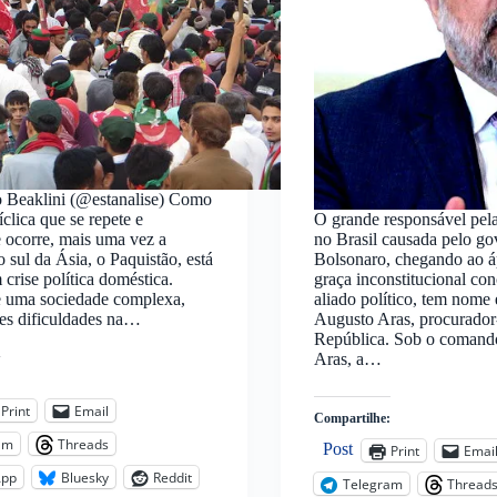
o Beaklini (@estanalise) Como
íclica que se repete e
O grande responsável pela 
 ocorre, mais uma vez a
no Brasil causada pelo go
o sul da Ásia, o Paquistão, está
Bolsonaro, chegando ao á
 crise política doméstica.
graça inconstitucional co
e uma sociedade complexa,
aliado político, tem nome
es dificuldades na…
Augusto Aras, procurador
República. Sob o comand
Aras, a…
:
Print
Email
Compartilhe:
am
Threads
Post
Print
Emai
App
Bluesky
Reddit
Telegram
Thread