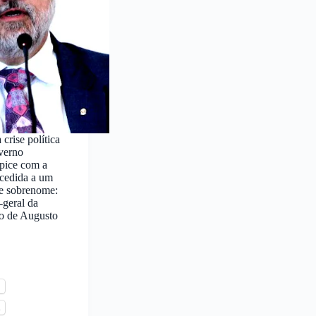
crise política
verno
pice com a
ncedida a um
 e sobrenome:
-geral da
o de Augusto
l
s