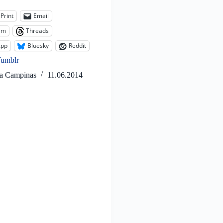
:
Print
Email
am
Threads
App
Bluesky
Reddit
Tumblr
ta Campinas
11.06.2014