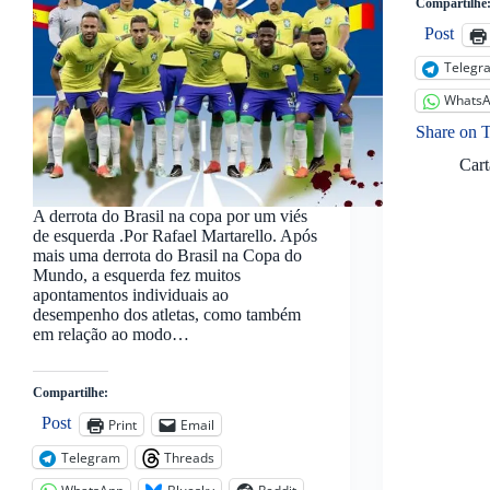
Compartilhe
Post
Telegr
Whats
Share on 
Car
A derrota do Brasil na copa por um viés
de esquerda .Por Rafael Martarello. Após
mais uma derrota do Brasil na Copa do
Mundo, a esquerda fez muitos
apontamentos individuais ao
desempenho dos atletas, como também
em relação ao modo…
Compartilhe:
Post
Print
Email
Telegram
Threads