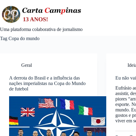
Skip
to
content
Uma plataforma colaborativa de jornalismo
Tag
Copa do mundo
Geral
Idei
A derrota do Brasil e a influência das
Eu não vai
nações imperialistas na Copa do Mundo
Eufrásio a
de futebol
assistir, d
piores “ar
esporte. 
mundo. Eu
gostos e p
viver em 