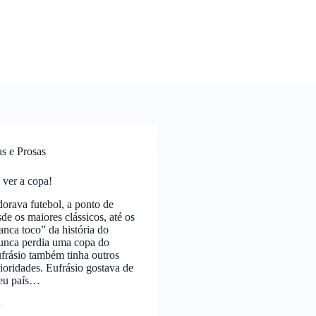
as e Prosas
 ver a copa!
dorava futebol, a ponto de
esde os maiores clássicos, até os
ranca toco” da história do
Nunca perdia uma copa do
frásio também tinha outros
rioridades. Eufrásio gostava de
seu país…