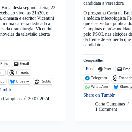
candidata a vereadora
 Breja desta segunda-feira, 22
recebe ao vivo, às 21h30, o
O programa Carta na Brej
or, cineasta e escritor Vicentini
a médica infectologista F
m uma carreira dedicada a
que é servidora pública d
ntes da dramaturgia, Vicentini
Campinas e pré-candidata
 novelas da televisão aberta
pelo PSOL nas eleições d
da frente de esquerda que
candidato a…
:
Compartilhe:
Print
Email
Post
Print
Emai
am
Threads
Telegram
Thread
App
Bluesky
Reddit
WhatsApp
Bluesk
Tumblr
Share on Tumblr
ta Campinas
20.07.2024
Carta Campinas
1 Comment