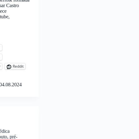
sar Castro
tece
tube,
l
s
y
Reddit
04.08.2024
édica
uto, pré-