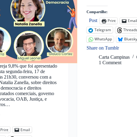
Compartilhe:
Post
Print
Emai
Telegram
Thread
WhatsApp
Bluesk
Share on Tumblr
Carta Campinas
1 Comment
reja 9,8% que foi apresentado
sta segunda-feira, 17 de
 às 21h30, conversou com a
atalia Zanella, sobre direitos
 democracia e direitos
ratados comerciais, governo
ocacia, OAB, Justiça, e
tros…
:
Print
Email