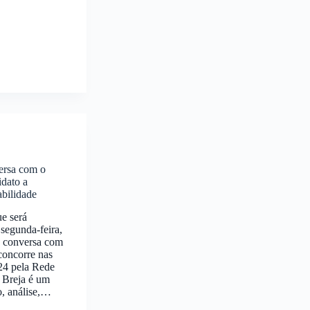
ersa com o
idato a
abilidade
e será
 segunda-feira,
, conversa com
concorre nas
24 pela Rede
a Breja é um
, análise,…