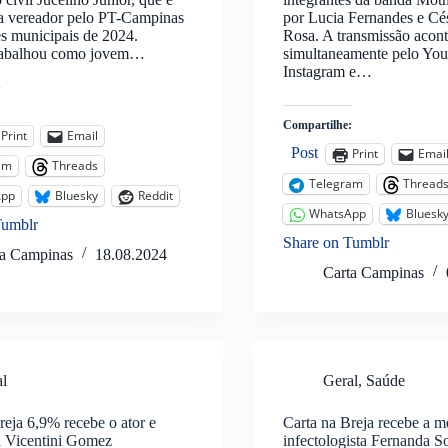
 a vereador pelo PT-Campinas
por Lucia Fernandes e Cé
es municipais de 2024.
Rosa. A transmissão acon
trabalhou como jovem…
simultaneamente pelo You
Instagram e…
:
Compartilhe:
Print
Email
Post
Print
Emai
am
Threads
Telegram
Thread
App
Bluesky
Reddit
WhatsApp
Bluesk
Tumblr
Share on Tumblr
ta Campinas
18.08.2024
Carta Campinas
al
Geral
,
Saúde
reja 6,9% recebe o ator e
Carta na Breja recebe a m
ta Vicentini Gomez
infectologista Fernanda So