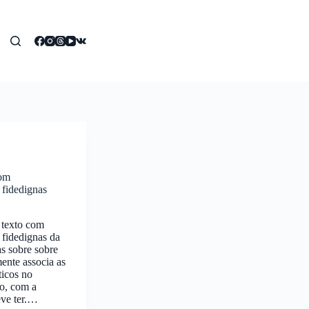
com
 fidedignas
texto com
 fidedignas da
s sobre sobre
ente associa as
ticos no
co, com a
eve ter.…