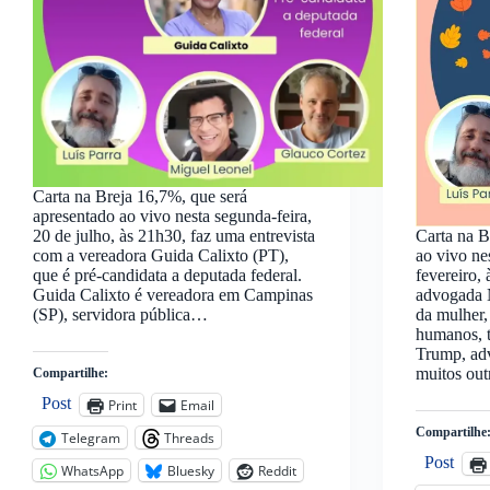
Carta na Breja 16,7%, que será
apresentado ao vivo nesta segunda-feira,
20 de julho, às 21h30, faz uma entrevista
Carta na B
com a vereadora Guida Calixto (PT),
ao vivo ne
que é pré-candidata a deputada federal.
fevereiro,
Guida Calixto é vereadora em Campinas
advogada N
(SP), servidora pública…
da mulher,
humanos, t
Trump, adv
muitos ou
Compartilhe:
Post
Print
Email
Compartilhe
Telegram
Threads
Post
WhatsApp
Bluesky
Reddit