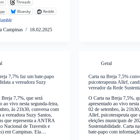
am
Threads
App
Bluesky
Reddit
Tumblr
ta Campinas
18.02.2025
al
Geral
reja 7,7% faz um bate-papo
Carta na Breja 7,5% conv
idata a vereadora Suzy
psicoterapeuta Allef, cand
vereador da Rede Sustent
 Breja 7,7%, que será
O Carta na Breja 7,5%, qu
o ao vivo nesta segunda-feira,
apresentado ao vivo nesta
mbro, às 21h30, conversa com
02 de setembro, às 21h30
a a vereadora Suzy Santos,
Allef, psicoterapeuta que 
ans que representa a ANTRA
eleições municipais de 20
o Nacional de Travestis e
Sustentabilidade. Carta n
is) em Campinas. Ela…
bate-papo com informação