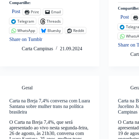
Compartilhe:
Compartilhe
Post
Print
Email
Post
Telegram
Threads
Telegr
WhatsApp
Bluesky
Reddit
Whats
Share on Tumblr
Share on 
Carta Campinas
21.09.2024
Car
Geral
Ger
Carta na Breja 7,4% conversa com Luara
Carta na B
Santana sobre mulher trans na política
Jucelino J
brasileira
Campinas
O Carta na Breja 7,4%, que será
O Carta na
apresentado ao vivo nesta segunda-feira,
apresentad
26 de agosto, às 21h30, conversa com
19 de agos
Luara Santana, 25 anos, mulher trans,
engenheiro