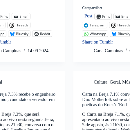
:
Compartilhe:
Post
Print
Email
Print
Emai
am
Threads
Telegram
Thread
App
Bluesky
Reddit
WhatsApp
Bluesk
Tumblr
Share on Tumblr
ta Campinas
14.09.2024
Carta Campinas
al
Cultura
,
Geral
,
Mús
reja 7,3% recebe o engenheiro
Carta na Breja 7,1% conv
unior, candidato a vereador em
Duo Motherfolk sobre anti
poéticas do Rock’n’Roll
 Breja 7,3%, que será
O Carta na Breja 7,1%, qu
o ao vivo nesta segunda-feira,
apresentado ao vivo nesta
to, às 21h30, conversa com o
5 de agosto, às 21h30, co
 civil Jucelino Junior, que é
integrantes da banda Mot