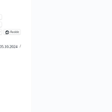
l
s
y
Reddit
05.10.2024