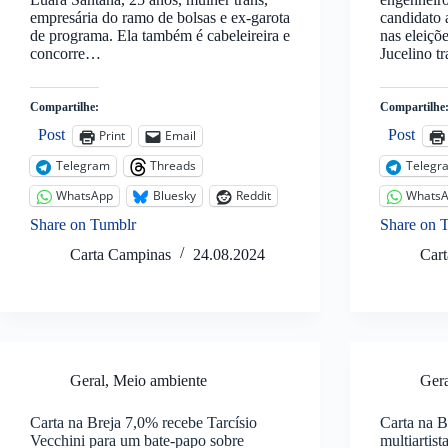
empresária do ramo de bolsas e ex-garota
candidato
de programa. Ela também é cabeleireira e
nas eleiçõ
concorre…
Jucelino 
Compartilhe:
Compartilhe
Post
Post
Print
Email
Telegram
Threads
Telegr
WhatsApp
Bluesky
Reddit
Whats
Share on Tumblr
Share on 
Carta Campinas
24.08.2024
Car
Geral
,
Meio ambiente
Ger
Carta na Breja 7,0% recebe Tarcísio
Carta na B
Vecchini para um bate-papo sobre
multiartis