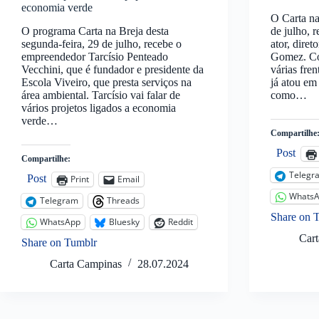
economia verde
O Carta na
O programa Carta na Breja desta
de julho, 
segunda-feira, 29 de julho, recebe o
ator, diret
empreendedor Tarcísio Penteado
Gomez. Co
Vecchini, que é fundador e presidente da
várias fre
Escola Viveiro, que presta serviços na
já atou em
área ambiental. Tarcísio vai falar de
como…
vários projetos ligados a economia
verde…
Compartilhe
Post
Compartilhe:
Telegr
Post
Print
Email
Whats
Telegram
Threads
Share on 
WhatsApp
Bluesky
Reddit
Car
Share on Tumblr
Carta Campinas
28.07.2024