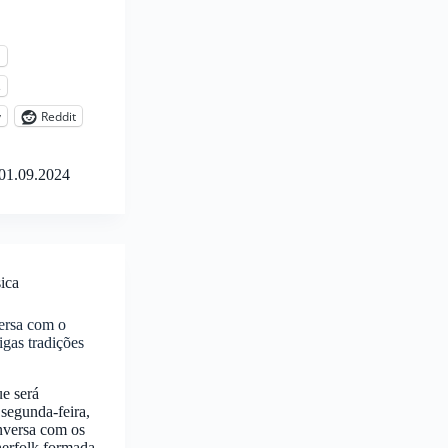
l
s
y
Reddit
01.09.2024
ica
ersa com o
gas tradições
e será
 segunda-feira,
nversa com os
herfolk formada