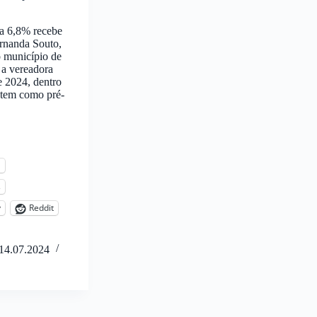
a 6,8% recebe
ernanda Souto,
o município de
 a vereadora
e 2024, dentro
 tem como pré-
l
s
y
Reddit
14.07.2024