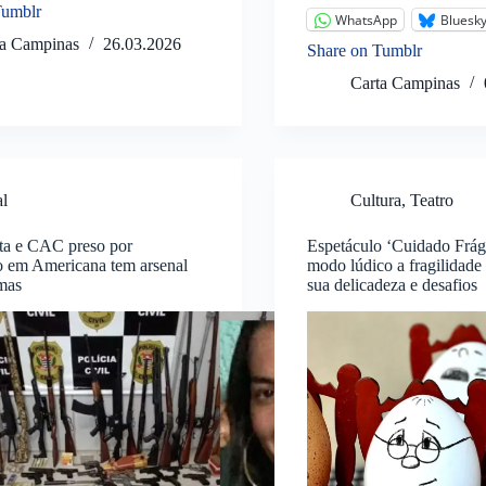
Tumblr
WhatsApp
Bluesk
ta Campinas
26.03.2026
Share on Tumblr
Carta Campinas
al
Cultura
,
Teatro
sta e CAC preso por
Espetáculo ‘Cuidado Frági
o em Americana tem arsenal
modo lúdico a fragilidad
mas
sua delicadeza e desafios