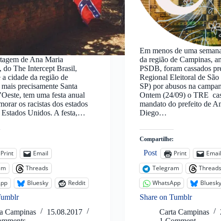
Em menos de uma semana 
tagem de Ana Maria
da região de Campinas, a
 do The Intercept Brasil,
PSDB, foram cassados pre
 a cidade da região de
Regional Eleitoral de Sã
 mais precisamente Santa
SP) por abusos na campanh
Oeste, tem uma festa anual
Ontem (24/09) o TRE ca
orar os racistas dos estados
mandato do prefeito de A
 Estados Unidos. A festa,…
Diego…
:
Compartilhe:
Post
Print
Email
Print
Emai
am
Threads
Telegram
Thread
App
Bluesky
Reddit
WhatsApp
Bluesk
Tumblr
Share on Tumblr
ta Campinas
15.08.2017
Carta Campinas
omments
1 Comment