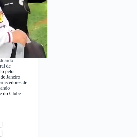
duardo
ral de
do pelo
 de Janeiro
ornecedores de
mando
e do Clube
l
s