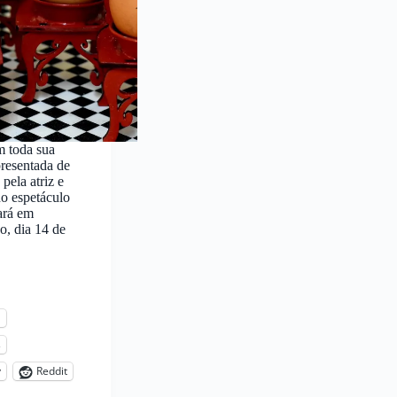
m toda sua
presentada de
 pela atriz e
no espetáculo
ará em
o, dia 14 de
l
s
y
Reddit