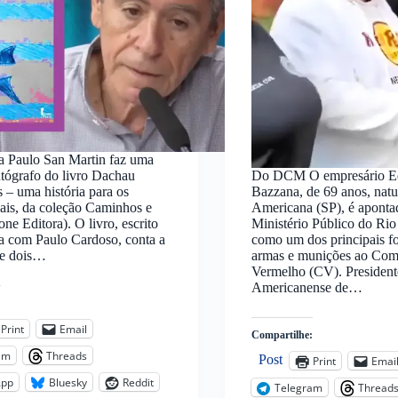
ta Paulo San Martin faz uma
utógrafo do livro Dachau
Do DCM O empresário E
 – uma história para os
Bazzana, de 69 anos, natu
ais, da coleção Caminhos e
Americana (SP), é aponta
ne Editora). O livro, escrito
Ministério Público do Rio
a com Paulo Cardoso, conta a
como um dos principais f
 de dois…
armas e munições ao Co
Vermelho (CV). President
Americanense de…
:
Print
Email
Compartilhe:
am
Threads
Post
Print
Emai
App
Bluesky
Reddit
Telegram
Thread