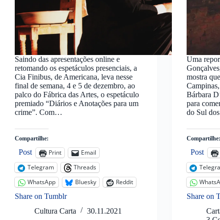
Saindo das apresentações online e
Uma repor
retomando os espetáculos presenciais, a
Gonçalves,
Cia Finibus, de Americana, leva nesse
mostra que
final de semana, 4 e 5 de dezembro, ao
Campinas,
palco do Fábrica das Artes, o espetáculo
Bárbara D’
premiado “Diários e Anotações para um
para comem
crime”. Com…
do Sul dos
Compartilhe:
Compartilhe
Post
Post
Print
Email
Telegram
Threads
Telegr
WhatsApp
Bluesky
Reddit
Whats
Share on Tumblr
Share on 
Cultura Carta
30.11.2021
Car
3 C