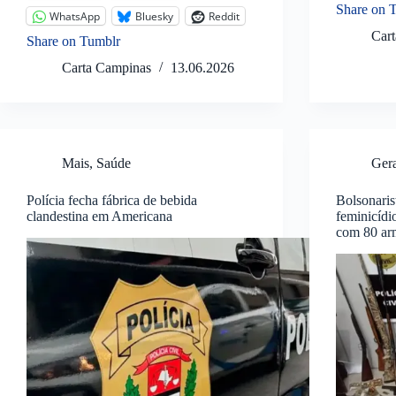
Share on 
WhatsApp
Bluesky
Reddit
Car
Share on Tumblr
Carta Campinas
13.06.2026
Mais
,
Saúde
Ger
Polícia fecha fábrica de bebida
Bolsonari
clandestina em Americana
feminicídi
com 80 ar