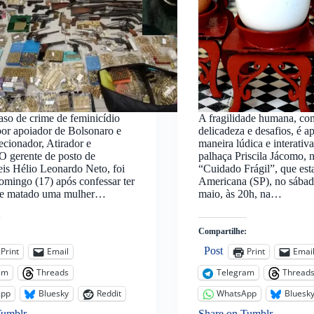
so de crime de feminicídio
A fragilidade humana, co
or apoiador de Bolsonaro e
delicadeza e desafios, é a
cionador, Atirador e
maneira lúdica e interativa
O gerente de posto de
palhaça Priscila Jácomo, 
is Hélio Leonardo Neto, foi
“Cuidado Frágil”, que est
omingo (17) após confessar ter
Americana (SP), no sábad
 e matado uma mulher…
maio, às 20h, na…
:
Compartilhe:
Post
Print
Email
Print
Emai
am
Threads
Telegram
Thread
App
Bluesky
Reddit
WhatsApp
Bluesk
Tumblr
Share on Tumblr