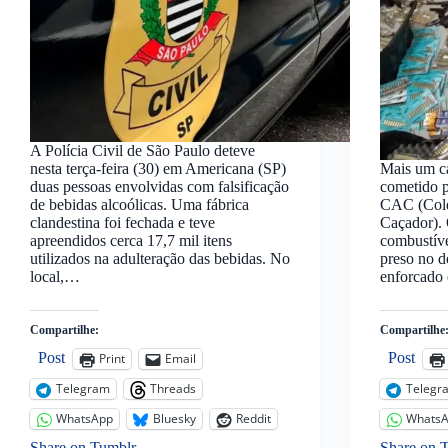
A Polícia Civil de São Paulo deteve
nesta terça-feira (30) em Americana (SP)
Mais um ca
duas pessoas envolvidas com falsificação
cometido p
de bebidas alcoólicas. Uma fábrica
CAC (Cole
clandestina foi fechada e teve
Caçador). 
apreendidos cerca 17,7 mil itens
combustíve
utilizados na adulteração das bebidas. No
preso no d
local,…
enforcado
Compartilhe:
Compartilhe
Post
Post
Print
Email
Telegram
Threads
Telegr
WhatsApp
Bluesky
Reddit
Whats
Share on Tumblr
Share on 