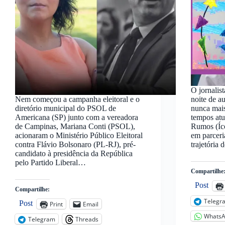
O jornalis
Nem começou a campanha eleitoral e o
noite de a
diretório municipal do PSOL de
nunca mais
Americana (SP) junto com a vereadora
tempos atu
de Campinas, Mariana Conti (PSOL),
Rumos (Íco
acionaram o Ministério Público Eleitoral
em parceri
contra Flávio Bolsonaro (PL-RJ), pré-
trajetória
candidato à presidência da República
pelo Partido Liberal…
Compartilhe
Post
Compartilhe:
Telegr
Post
Print
Email
Whats
Telegram
Threads