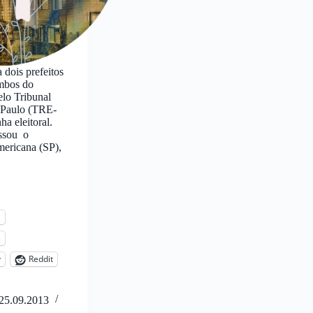
dois prefeitos
mbos do
lo Tribunal
o Paulo (TRE-
a eleitoral.
ssou o
mericana (SP),
l
s
y
Reddit
25.09.2013