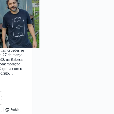
 Ian Guedes se
a 27 de março
30, na Rabeca
 comemoração
Esquina com o
odrigo…
l
s
y
Reddit