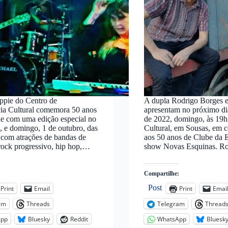
ppie do Centro de
A dupla Rodrigo Borges e
ia Cultural comemora 50 anos
apresentam no próximo di
de com uma edição especial no
de 2022, domingo, às 19h
, e domingo, 1 de outubro, das
Cultural, em Sousas, em
 com atrações de bandas de
aos 50 anos de Clube da 
rock progressivo, hip hop,…
show Novas Esquinas. R
:
Compartilhe:
Post
Print
Email
Print
Emai
am
Threads
Telegram
Thread
App
Bluesky
Reddit
WhatsApp
Bluesk