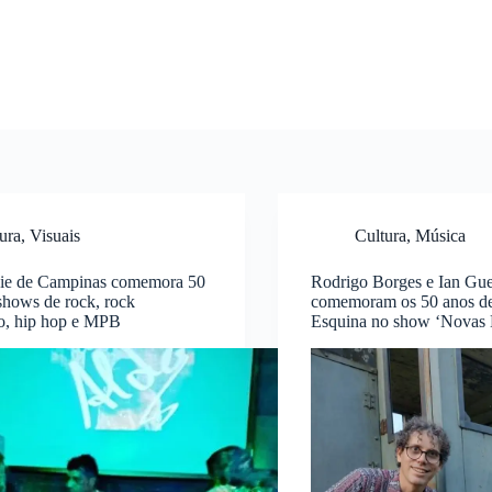
ura
,
Visuais
Cultura
,
Música
pie de Campinas comemora 50
Rodrigo Borges e Ian Gu
shows de rock, rock
comemoram os 50 anos de
vo, hip hop e MPB
Esquina no show ‘Novas 