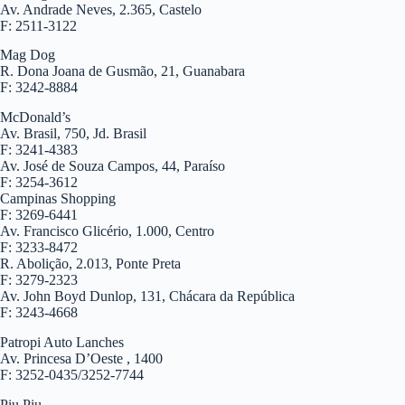
Av. Andrade Neves, 2.365, Castelo
F: 2511-3122
Mag Dog
R. Dona Joana de Gusmão, 21, Guanabara
F: 3242-8884
McDonald’s
Av. Brasil, 750, Jd. Brasil
F: 3241-4383
Av. José de Souza Campos, 44, Paraíso
F: 3254-3612
Campinas Shopping
F: 3269-6441
Av. Francisco Glicério, 1.000, Centro
F: 3233-8472
R. Abolição, 2.013, Ponte Preta
F: 3279-2323
Av. John Boyd Dunlop, 131, Chácara da República
F: 3243-4668
Patropi Auto Lanches
Av. Princesa D’Oeste , 1400
F: 3252-0435/3252-7744
Piu Piu