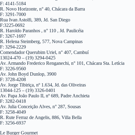
F: 4141-5184
R. Novo Horizonte, n° 40, Chácara da Barra
F: 3291-7000
Rua Ivan Astolfi, 389, Jd. San Diego
F:3225-0692
R. Haroldo Paranhos , n° 110 , Jd. Paulicéia
F: 3267-1697
R. Helena Steimberg, 577, Nova Campinas
F: 3294-2229
Comendador Querubim Uriel, n° 407, Cambuí
13024-470 – (19) 3294-0425
Av. Armando Frederico Renganechi, n° 101, Chácara Sta. Letícia
F: 3226-9560
Av. John Boyd Dunlop, 3900
F: 3728-4208
Av. Jorge Tibiriça, nº 1.634, Jd. das Oliveiras
13044-125 – (19) 3326-0401
Av. Papa João Paulo II, nº 689, Padre Anchieta
F: 3282-0418
Av. Julia Conceição Alves, n° 287, Sousas
F: 3258-4049
R. Rute Ferraz de Angelis, 886, Villa Bella
F: 3256-6937
Le Burger Gourmet