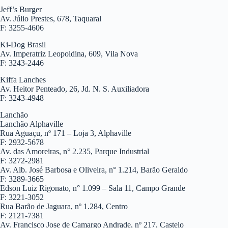
Jeff’s Burger
Av. Júlio Prestes, 678, Taquaral
F: 3255-4606
Ki-Dog Brasil
Av. Imperatriz Leopoldina, 609, Vila Nova
F: 3243-2446
Kiffa Lanches
Av. Heitor Penteado, 26, Jd. N. S. Auxiliadora
F: 3243-4948
Lanchão
Lanchão Alphaville
Rua Aguaçu, nº 171 – Loja 3, Alphaville
F: 2932-5678
Av. das Amoreiras, n° 2.235, Parque Industrial
F: 3272-2981
Av. Alb. José Barbosa e Oliveira, n° 1.214, Barão Geraldo
F: 3289-3665
Edson Luiz Rigonato, n° 1.099 – Sala 11, Campo Grande
F: 3221-3052
Rua Barão de Jaguara, nº 1.284, Centro
F: 2121-7381
Av. Francisco Jose de Camargo Andrade, nº 217, Castelo