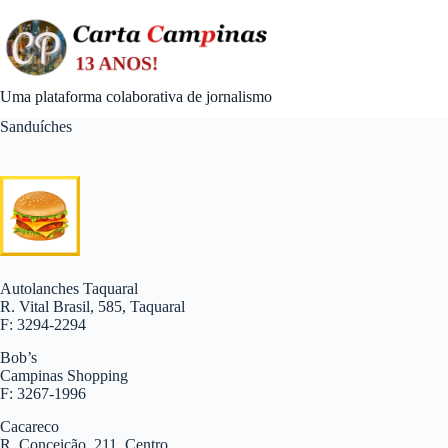
Skip
to
content
Uma plataforma colaborativa de jornalismo
Sanduíches
Autolanches Taquaral
R. Vital Brasil, 585, Taquaral
F: 3294-2294
Bob’s
Campinas Shopping
F: 3267-1996
Cacareco
R. Conceição, 211, Centro