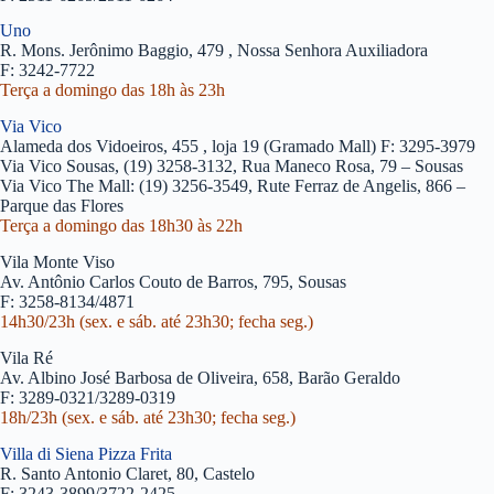
Uno
R. Mons. Jerônimo Baggio, 479 , Nossa Senhora Auxiliadora
F: 3242-7722
Terça a domingo das 18h às 23h
Via Vico
Alameda dos Vidoeiros, 455 , loja 19 (Gramado Mall) F: 3295-3979
Via Vico Sousas, (19) 3258-3132, Rua Maneco Rosa, 79 – Sousas
Via Vico The Mall: (19) 3256-3549, Rute Ferraz de Angelis, 866 –
Parque das Flores
Terça a domingo das 18h30 às 22h
Vila Monte Viso
Av. Antônio Carlos Couto de Barros, 795, Sousas
F: 3258-8134/4871
14h30/23h (sex. e sáb. até 23h30; fecha seg.)
Vila Ré
Av. Albino José Barbosa de Oliveira, 658, Barão Geraldo
F: 3289-0321/3289-0319
18h/23h (sex. e sáb. até 23h30; fecha seg.)
Villa di Siena Pizza Frita
R. Santo Antonio Claret, 80, Castelo
F: 3243-3899/3722-2425