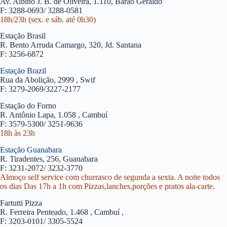
Av. Albino J. B. de Oliveira, 1.110, Barão Geraldo
F: 3288-0693/ 3288-0581
18h/23h (sex. e sáb. até 0h30)
Estação Brasil
R. Bento Arruda Camargo, 320, Jd. Santana
F: 3256-6872
Estação Brazil
Rua da Abolição, 2999 , Swif
F: 3279-2069/3227-2177
Estação do Forno
R. Antônio Lapa, 1.058 , Cambuí
F: 3579-5300/ 3251-9636
18h às 23h
Estação Guanabara
R. Tiradentes, 256, Guanabara
F: 3231-2072/ 3232-3770
Almoço self service com churrasco de segunda a sexta. A noite todos
os dias Das 17h a 1h com Pizzas,lanches,porções e pratos ala-carte.
Fartutti Pizza
R. Ferreira Penteado, 1.468 , Cambuí ,
F: 3203-0101/ 3305-5524