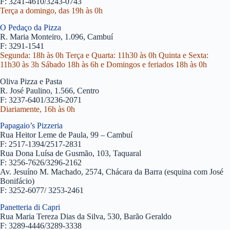
F: 3241-4610/3243-0743
Terça a domingo, das 19h às 0h
O Pedaço da Pizza
R. Maria Monteiro, 1.096, Cambuí
F: 3291-1541
Segunda: 18h às 0h Terça e Quarta: 11h30 às 0h Quinta e Sexta:
11h30 às 3h Sábado 18h às 6h e Domingos e feriados 18h às 0h
Oliva Pizza e Pasta
R. José Paulino, 1.566, Centro
F: 3237-6401/3236-2071
Diariamente, 16h às 0h
Papagaio’s Pizzeria
Rua Heitor Leme de Paula, 99 – Cambuí
F: 2517-1394/2517-2831
Rua Dona Luísa de Gusmão, 103, Taquaral
F: 3256-7626/3296-2162
Av. Jesuíno M. Machado, 2574, Chácara da Barra (esquina com José
Bonifácio)
F: 3252-6077/ 3253-2461
Panetteria di Capri
Rua Maria Tereza Dias da Silva, 530, Barão Geraldo
F: 3289-4446/3289-3338