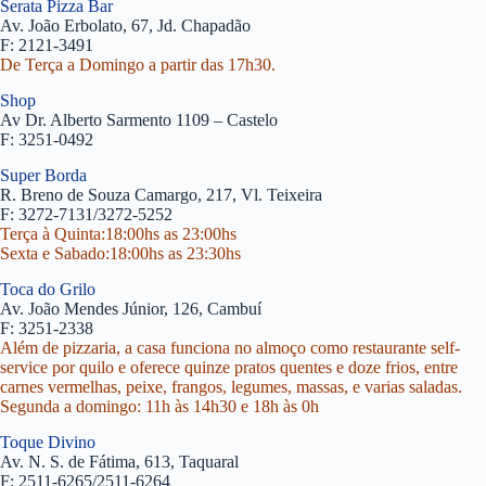
Serata Pizza Bar
Av. João Erbolato, 67, Jd. Chapadão
F: 2121-3491
De Terça a Domingo a partir das 17h30.
Shop
Av Dr. Alberto Sarmento 1109 – Castelo
F: 3251-0492
Super Borda
R. Breno de Souza Camargo, 217, Vl. Teixeira
F: 3272-7131/3272-5252
Terça à Quinta:18:00hs as 23:00hs
Sexta e Sabado:18:00hs as 23:30hs
Toca do Grilo
Av. João Mendes Júnior, 126, Cambuí
F: 3251-2338
Além de pizzaria, a casa funciona no almoço como restaurante self-
service por quilo e oferece quinze pratos quentes e doze frios, entre
carnes vermelhas, peixe, frangos, legumes, massas, e varias saladas.
Segunda a domingo: 11h às 14h30 e 18h às 0h
Toque Divino
Av. N. S. de Fátima, 613, Taquaral
F: 2511-6265/2511-6264