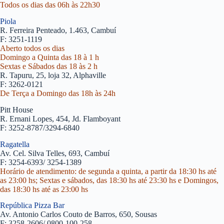
Todos os dias das 06h às 22h30
Piola
R. Ferreira Penteado, 1.463, Cambuí
F: 3251-1119
Aberto todos os dias
Domingo a Quinta das 18 à 1 h
Sextas e Sábados das 18 às 2 h
R. Tapuru, 25, loja 32, Alphaville
F: 3262-0121
De Terça a Domingo das 18h às 24h
Pitt House
R. Ernani Lopes, 454, Jd. Flamboyant
F: 3252-8787/3294-6840
Ragatella
Av. Cel. Silva Telles, 693, Cambuí
F: 3254-6393/ 3254-1389
Horário de atendimento: de segunda a quinta, a partir da 18:30 hs até
as 23:00 hs; Sextas e sábados, das 18:30 hs até 23:30 hs e Domingos,
das 18:30 hs até as 23:00 hs
República Pizza Bar
Av. Antonio Carlos Couto de Barros, 650, Sousas
F: 3258-2606/ 0800-100-258