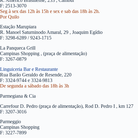
R. Américo Brasiliense, 233 , Cambuí
F: 2513-3070
Seg à sex das 12h às 15h e sex e sab das 18h às 2h.
Por Quilo
Estação Marupiara
R. Manoel Saturninodo Amaral, 29 , Joaquim Egídio
F: 3298-6289 / 9243-1715
La Panqueca Grill
Campinas Shopping , (praça de alimentação)
F: 3267-0879
Linguiceria Bar e Restaurante
Rua Barão Geraldo de Resende, 220
F: 3324-9744 e 3324-9813
De segunda a sábado das 18h às 3h
Parmegiana & Cia
Carrefour D. Pedro (praça de alimentação), Rod D. Pedro I , km 127
F: 3207-3016
Parmeggio
Campinas Shopping
F: 3227-7899