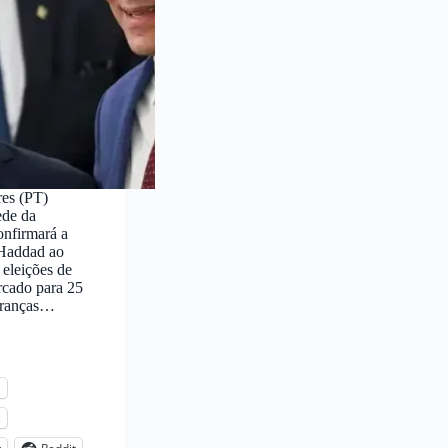
res (PT)
ede da
onfirmará a
 Haddad ao
eleições de
rcado para 25
deranças…
l
s