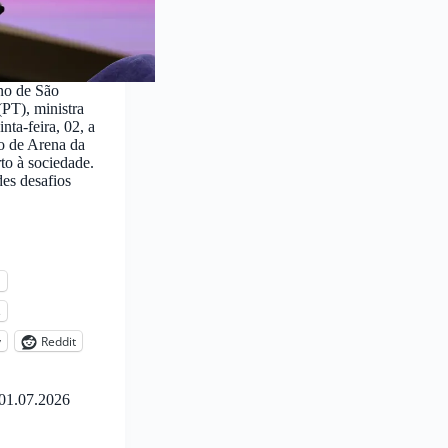
no de São
PT), ministra
ta-feira, 02, a
ro de Arena da
to à sociedade.
s desafios
l
s
y
Reddit
01.07.2026