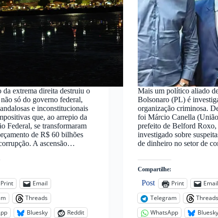
 da extrema direita destruiu o
Mais um político aliado d
não só do governo federal,
Bolsonaro (PL) é investig
andalosas e inconstitucionais
organização criminosa. De
positivas que, ao arrepio da
foi Márcio Canella (União 
ão Federal, se transformaram
prefeito de Belford Roxo,
rçamento de R$ 60 bilhões
investigado sobre suspeit
 corrupção. A ascensão…
de dinheiro no setor de 
:
Compartilhe:
Post
Print
Email
Print
Emai
am
Threads
Telegram
Thread
App
Bluesky
Reddit
WhatsApp
Bluesk