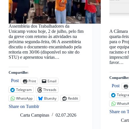
Assembleia dos Trabalhadores da
Unicamp votou hoje, 2 de julho, pelo fim
A Câmara 
da greve com retorno às atividades na
quarta-fei
próxima segunda-feira, 06 A assembleia
para o Pro
discutiu o documento encaminhado pela
que equipa
reitoria em 30/06 (disponível no site do
racismo e t
STU) e apresentou várias…
imprescrit
favor…
Compartilhe:
Compartilhe
Post
Print
Email
Post
Telegram
Threads
Telegr
WhatsApp
Bluesky
Reddit
Whats
Share on Tumblr
Share on 
Carta Campinas
02.07.2026
Car