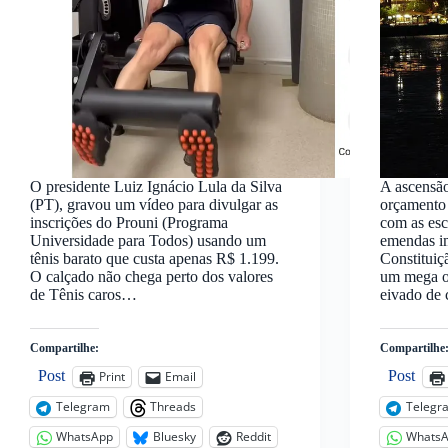
O presidente Luiz Ignácio Lula da Silva
A ascensão
(PT), gravou um vídeo para divulgar as
orçamento 
inscrições do Prouni (Programa
com as esc
Universidade para Todos) usando um
emendas im
tênis barato que custa apenas R$ 1.199.
Constituiç
O calçado não chega perto dos valores
um mega o
de Tênis caros…
eivado de
Compartilhe:
Compartilhe
Post
Post
Print
Email
Telegram
Threads
Telegr
WhatsApp
Bluesky
Reddit
Whats