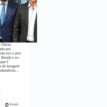
e Flávio
ado por
sta vez o alvo
Brasil) e ex-
 que é
as de lavagem
combustíveis…
l
s
y
Reddit