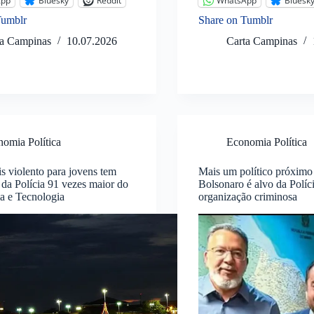
App
Bluesky
Reddit
WhatsApp
Bluesk
Tumblr
Share on Tumblr
ta Campinas
10.07.2026
Carta Campinas
omia Política
Economia Política
s violento para jovens tem
Mais um político próximo
da Polícia 91 vezes maior do
Bolsonaro é alvo da Políc
a e Tecnologia
organização criminosa