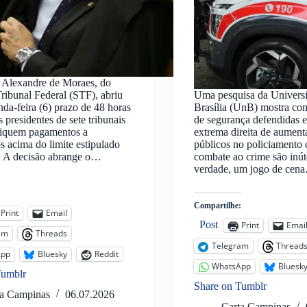
o Alexandre de Moraes, do
ibunal Federal (STF), abriu
Uma pesquisa da Univers
nda-feira (6) prazo de 48 horas
Brasília (UnB) mostra com
 presidentes de sete tribunais
de segurança defendidas e
pliquem pagamentos a
extrema direita de aument
s acima do limite estipulado
públicos no policiamento 
. A decisão abrange o…
combate ao crime são inúte
verdade, um jogo de cen
:
Compartilhe:
Print
Email
Post
Print
Emai
am
Threads
Telegram
Thread
App
Bluesky
Reddit
WhatsApp
Bluesk
Tumblr
Share on Tumblr
ta Campinas
06.07.2026
Carta Campinas