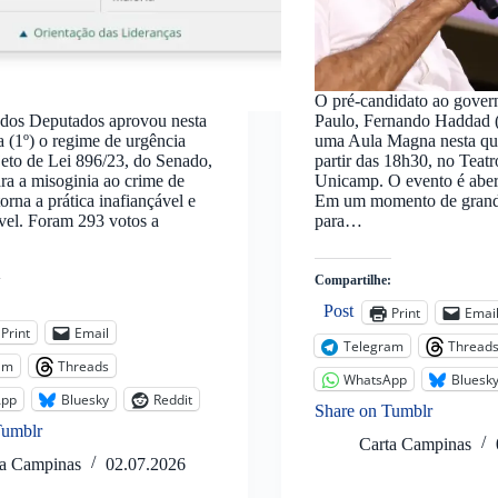
O pré-candidato ao gover
dos Deputados aprovou nesta
Paulo, Fernando Haddad (
ra (1º) o regime de urgência
uma Aula Magna nesta quin
jeto de Lei 896/23, do Senado,
partir das 18h30, no Teat
ra a misoginia ao crime de
Unicamp. O evento é aber
orna a prática inafiançável e
Em um momento de grande
ível. Foram 293 votos a
para…
Compartilhe:
:
Post
Print
Emai
Print
Email
Telegram
Thread
am
Threads
WhatsApp
Bluesk
App
Bluesky
Reddit
Share on Tumblr
Tumblr
Carta Campinas
ta Campinas
02.07.2026