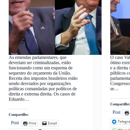
As emendas parlamentares, que
O caso Va
deveriam ser criminalizadas, estão
ótimo exem
funcionando como um esquema de
e a direit
sequestro do orçamento da União.
públicos 
Receita dos impostos brasileiros estão
parlamenta
sendo desviados por organizações
Congresso 
políticas comandadas por políticos de
se…
direita e extrema direita. Os casos de
Eduardo…
Compartilhe
Post
Compartilhe:
Telegr
Post
Print
Email