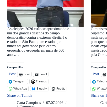
As eleições 2026 estão se aproximando e
O ministr
um dos grandes desafios do campo
Supremo Tr
democrático contra a extrema direita é o
nesta segu
estado de São Paulo, um estado que
para que os
nunca foi governado pela centro
locais ex
esquerda ou esquerda em mais de 500
magistrado
anos,…
pela Corte
Compartilhe:
Compartilhe
Post
Post
Print
Email
Telegram
Threads
Telegr
WhatsApp
Bluesky
Reddit
Whats
Share on Tumblr
Share on 
Carta Campinas
07.07.2026
Car
1 Comment