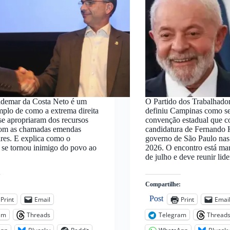
ldemar da Costa Neto é um
O Partido dos Trabalhado
plo de como a extrema direita
definiu Campinas como s
a se apropriaram dos recursos
convenção estadual que c
com as chamadas emendas
candidatura de Fernando
res. E explica como o
governo de São Paulo nas 
se tornou inimigo do povo ao
2026. O encontro está ma
de julho e deve reunir li
:
Compartilhe:
Post
Print
Email
Print
Emai
am
Threads
Telegram
Thread