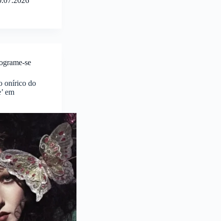
0.07.2026
ograme-se
 onírico do
e’ em