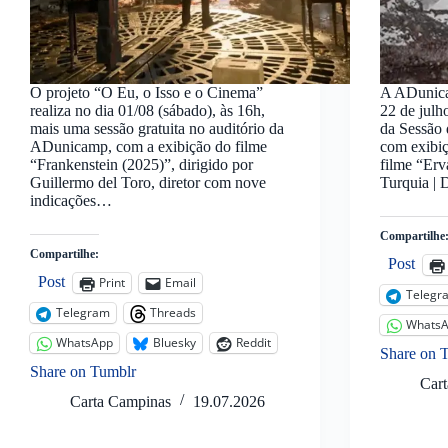
O projeto “O Eu, o Isso e o Cinema”
A ADunica
realiza no dia 01/08 (sábado), às 16h,
22 de julh
mais uma sessão gratuita no auditório da
da Sessão
ADunicamp, com a exibição do filme
com exibiç
“Frankenstein (2025)”, dirigido por
filme “Erv
Guillermo del Toro, diretor com nove
Turquia |
indicações…
Compartilhe
Compartilhe:
Post
Post
Print
Email
Telegr
Telegram
Threads
Whats
WhatsApp
Bluesky
Reddit
Share on 
Share on Tumblr
Car
Carta Campinas
19.07.2026