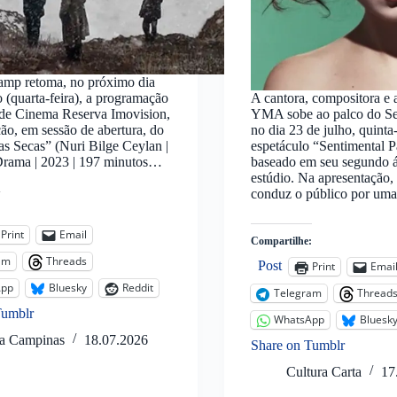
mp retoma, no próximo dia
o (quarta-feira), a programação
A cantora, compositora e a
 de Cinema Reserva Imovision,
YMA sobe ao palco do S
ão, em sessão de abertura, do
no dia 23 de julho, quinta
as Secas” (Nuri Bilge Ceylan |
espetáculo “Sentimental P
 Drama | 2023 | 197 minutos…
baseado em seu segundo 
estúdio. Na apresentação, a
conduz o público por u
:
Print
Email
Compartilhe:
am
Threads
Post
Print
Emai
App
Bluesky
Reddit
Telegram
Thread
Tumblr
WhatsApp
Bluesk
ta Campinas
18.07.2026
Share on Tumblr
Cultura Carta
17