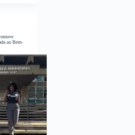
promove
tada ao Bem-