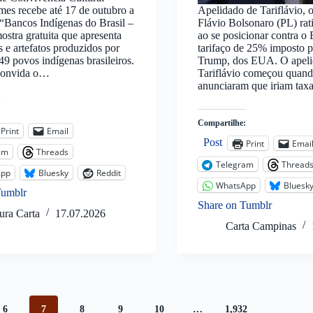
es recebe até 17 de outubro a
Apelidado de Tariflávio, 
“Bancos Indígenas do Brasil –
Flávio Bolsonaro (PL) rati
mostra gratuita que apresenta
ao se posicionar contra o 
 e artefatos produzidos por
tarifaço de 25% imposto 
 49 povos indígenas brasileiros.
Trump, dos EUA. O apeli
convida o…
Tariflávio começou quan
anunciaram que iriam ta
:
Compartilhe:
Print
Email
Post
Print
Emai
am
Threads
Telegram
Thread
App
Bluesky
Reddit
WhatsApp
Bluesk
Tumblr
Share on Tumblr
ura Carta
17.07.2026
Carta Campinas
6
7
8
9
10
…
1,932