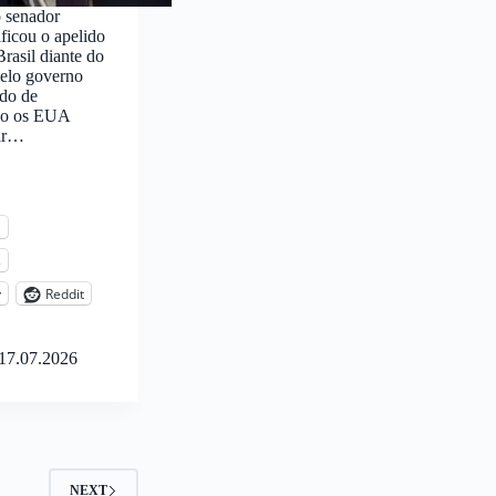
o senador
ficou o apelido
Brasil diante do
pelo governo
do de
do os EUA
xar…
l
s
y
Reddit
17.07.2026
NEXT