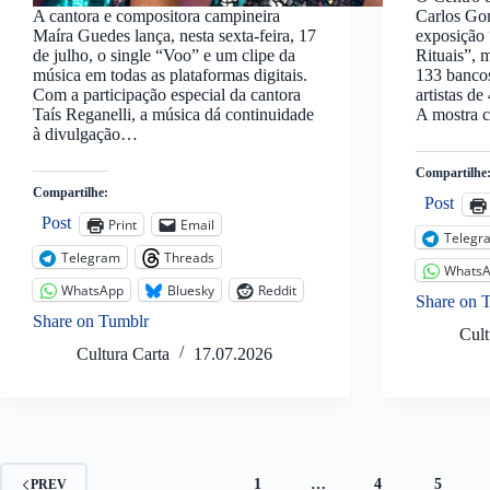
A cantora e compositora campineira
Carlos Gom
Maíra Guedes lança, nesta sexta-feira, 17
exposição 
de julho, o single “Voo” e um clipe da
Rituais”, 
música em todas as plataformas digitais.
133 bancos
Com a participação especial da cantora
artistas de
Taís Reganelli, a música dá continuidade
A mostra 
à divulgação…
Compartilhe
Compartilhe:
Post
Post
Print
Email
Telegr
Telegram
Threads
Whats
WhatsApp
Bluesky
Reddit
Share on 
Share on Tumblr
Cult
Cultura Carta
17.07.2026
1
…
4
5
PREV