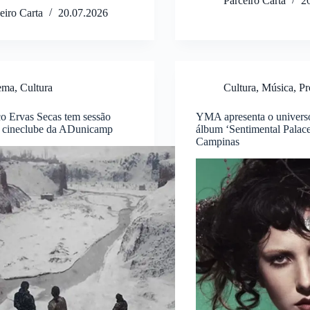
Parceiro Carta
2
eiro Carta
20.07.2026
ema
,
Cultura
Cultura
,
Música
,
Pr
o Ervas Secas tem sessão
YMA apresenta o universo
no cineclube da ADunicamp
álbum ‘Sentimental Palac
Campinas