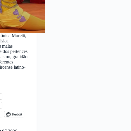
Mônica Moretti,
ísica
s malas
e dos pertences
iasmo, gratidão
ferentes
ircense latino-
l
s
y
Reddit