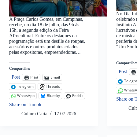
No Dia In
A Praça Carlos Gomes, em Campinas,
celebrado 
recebe, no dia 18 de julho, das 9h às
Instituto 
15h, a segunda edição da Feira
lucrativos
Afrocultural. Entre os destaques da
de música 
programação está um desfile de roupas,
periferia 
acessórios e outros produtos criados
“Um Son
pelas expositoras, empreendedoras…
Compartilhe
Compartilhe:
Post
Post
Print
Email
Telegr
Telegram
Threads
Whats
WhatsApp
Bluesky
Reddit
Share on 
Share on Tumblr
Cult
Cultura Carta
17.07.2026