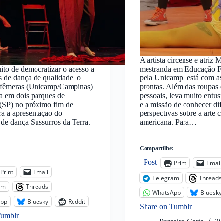
A artista circense e atriz 
ito de democratizar o acesso a
mestranda em Educação F
s de dança de qualidade, o
pela Unicamp, está com a
Efêmeras (Unicamp/Campinas)
prontas. Além das roupas 
a em dois parques de
pessoais, leva muito entus
(SP) no próximo fim de
e a missão de conhecer di
a a apresentação do
perspectivas sobre a arte c
 de dança Sussurros da Terra.
americana. Para…
Compartilhe:
:
Post
Print
Emai
Print
Email
Telegram
Thread
am
Threads
WhatsApp
Bluesk
App
Bluesky
Reddit
Share on Tumblr
Tumblr