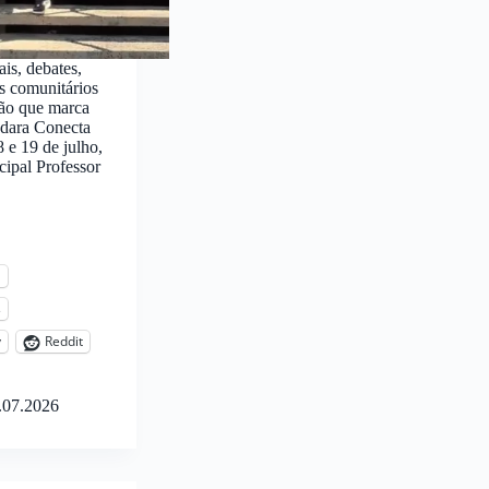
ais, debates,
s comunitários
ão que marca
 Odara Conecta
 e 19 de julho,
cipal Professor
l
s
y
Reddit
.07.2026