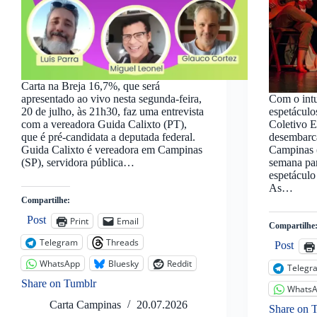
Carta na Breja 16,7%, que será
apresentado ao vivo nesta segunda-feira,
Com o intu
20 de julho, às 21h30, faz uma entrevista
espetáculo
com a vereadora Guida Calixto (PT),
Coletivo 
que é pré-candidata a deputada federal.
desembarc
Guida Calixto é vereadora em Campinas
Campinas 
(SP), servidora pública…
semana par
espetáculo
As…
Compartilhe:
Post
Print
Email
Compartilhe
Telegram
Threads
Post
WhatsApp
Bluesky
Reddit
Telegr
Share on Tumblr
Whats
Carta Campinas
20.07.2026
Share on 