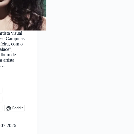
rtista visual
esc Campinas
-feira, com o
alace”,
álbum de
 artista
ma…
l
s
y
Reddit
.07.2026