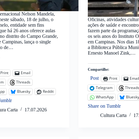
ternacional Nelson Mandela,
neste sábado, 18 de julho, o
Oficinas, atividades cultur
Anelo, entidade sem fins
ações de saúde e encontro
 que há 26 anos oferece aulas
fazem parte da programaç
no distrito do Campo Grande,
os seis anos do Instituto
de Campinas, lança o single
em Campinas. Nos dias 18
ho de…
a Biblioteca Pública Muni
Ernesto Manoel Zink,…
:
Compartilhe:
Print
Email
Post
Print
Emai
am
Threads
Telegram
Thread
App
Bluesky
Reddit
WhatsApp
Bluesk
Tumblr
Share on Tumblr
ura Carta
17.07.2026
Cultura Carta
17