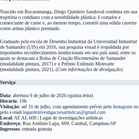
Nascido em Bucaramanga, Diego Quintero Sandoval combina em sua
trajetória o cotidiano com a sensibilidade plástica: é cortador e
comerciante de carne e, ao mesmo tempo, constrói uma sólida carreira
como artista plástico premiado.
Graduado pela escola de Desenho Industrial da Universidad Industrial
de Santander (UIS) em 2016, sua pesquisa visual é respaldada por
importantes reconhecimentos institucionais em seu país natal, entre os
quais se destacam a Bolsa de Criação Bicentenário de Santander
(modalidade pintura, 2017) e o Prêmio Estímulo Motivarte
(modalidade pintura, 2021). (
Com informações de divulgaçã
o)
Serviço
Data
: abertura 9 de julho de 2026 (quinta-feira)
Horário
: 19h
Visitação
: até 31 de julho, com agendamento prévio pelo
Instagram
ou
pelo e-mail
lugardeinvestigacoesartisticas@gmail.com
Local
: AT AL 609 | Lugar de investigações artísticas
Endereço
: Rua Antônio Lapa, 609, Cambuí, Campinas-SP
Ingressos
: entrada gratuita