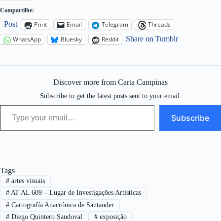
Compartilhe:
Post
Print
Email
Telegram
Threads
Share on Tumblr
WhatsApp
Bluesky
Reddit
Discover more from Carta Campinas
Subscribe to get the latest posts sent to your email.
Type your email…
Subscribe
Tags
#
artes visuais
#
AT AL 609 – Lugar de Investigações Artísticas
#
Cartografía Anacrónica de Santander
#
Diego Quintero Sandoval
#
exposição