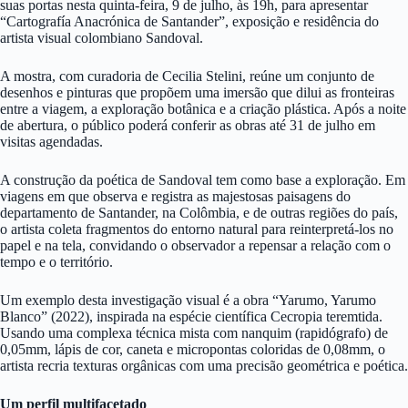
suas portas nesta quinta-feira, 9 de julho, às 19h, para apresentar
“Cartografía Anacrónica de Santander”, exposição e residência do
artista visual colombiano Sandoval.
A mostra, com curadoria de Cecilia Stelini, reúne um conjunto de
desenhos e pinturas que propõem uma imersão que dilui as fronteiras
entre a viagem, a exploração botânica e a criação plástica. Após a noite
de abertura, o público poderá conferir as obras até 31 de julho em
visitas agendadas.
A construção da poética de Sandoval tem como base a exploração. Em
viagens em que observa e registra as majestosas paisagens do
departamento de Santander, na Colômbia, e de outras regiões do país,
o artista coleta fragmentos do entorno natural para reinterpretá-los no
papel e na tela, convidando o observador a repensar a relação com o
tempo e o território.
Um exemplo desta investigação visual é a obra “Yarumo, Yarumo
Blanco” (2022), inspirada na espécie científica Cecropia teremtida.
Usando uma complexa técnica mista com nanquim (rapidógrafo) de
0,05mm, lápis de cor, caneta e micropontas coloridas de 0,08mm, o
artista recria texturas orgânicas com uma precisão geométrica e poética.
Um perfil multifacetado