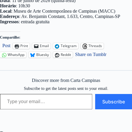
Data
: 11 de junho de 2026 (quinta-feira)
Horário
: 10h30
Local
: Museu de Arte Contemporânea de Campinas (MACC)
Endereço
: Av. Benjamin Constant, 1.633, Centro, Campinas-SP
Ingressos
: entrada gratuita
Compartilhe:
Post
Print
Email
Telegram
Threads
Share on Tumblr
WhatsApp
Bluesky
Reddit
Discover more from Carta Campinas
Subscribe to get the latest posts sent to your email.
Type your email…
Subscribe