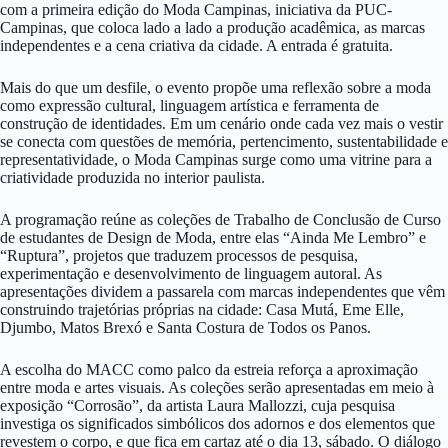
com a primeira edição do Moda Campinas, iniciativa da PUC-
Campinas, que coloca lado a lado a produção acadêmica, as marcas
independentes e a cena criativa da cidade. A entrada é gratuita.
Mais do que um desfile, o evento propõe uma reflexão sobre a moda
como expressão cultural, linguagem artística e ferramenta de
construção de identidades. Em um cenário onde cada vez mais o vestir
se conecta com questões de memória, pertencimento, sustentabilidade e
representatividade, o Moda Campinas surge como uma vitrine para a
criatividade produzida no interior paulista.
A programação reúne as coleções de Trabalho de Conclusão de Curso
de estudantes de Design de Moda, entre elas “Ainda Me Lembro” e
“Ruptura”, projetos que traduzem processos de pesquisa,
experimentação e desenvolvimento de linguagem autoral. As
apresentações dividem a passarela com marcas independentes que vêm
construindo trajetórias próprias na cidade: Casa Mutá, Eme Elle,
Djumbo, Matos Brexó e Santa Costura de Todos os Panos.
A escolha do MACC como palco da estreia reforça a aproximação
entre moda e artes visuais. As coleções serão apresentadas em meio à
exposição “Corrosão”, da artista Laura Mallozzi, cuja pesquisa
investiga os significados simbólicos dos adornos e dos elementos que
revestem o corpo, e que fica em cartaz até o dia 13, sábado. O diálogo