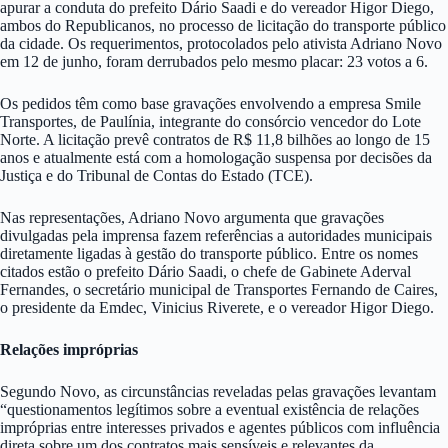
apurar a conduta do prefeito Dário Saadi e do vereador Higor Diego,
ambos do Republicanos, no processo de licitação do transporte público
da cidade. Os requerimentos, protocolados pelo ativista Adriano Novo
em 12 de junho, foram derrubados pelo mesmo placar: 23 votos a 6.
Os pedidos têm como base gravações envolvendo a empresa Smile
Transportes, de Paulínia, integrante do consórcio vencedor do Lote
Norte. A licitação prevê contratos de R$ 11,8 bilhões ao longo de 15
anos e atualmente está com a homologação suspensa por decisões da
Justiça e do Tribunal de Contas do Estado (TCE).
Nas representações, Adriano Novo argumenta que gravações
divulgadas pela imprensa fazem referências a autoridades municipais
diretamente ligadas à gestão do transporte público. Entre os nomes
citados estão o prefeito Dário Saadi, o chefe de Gabinete Aderval
Fernandes, o secretário municipal de Transportes Fernando de Caires,
o presidente da Emdec, Vinicius Riverete, e o vereador Higor Diego.
Relações impróprias
Segundo Novo, as circunstâncias reveladas pelas gravações levantam
“questionamentos legítimos sobre a eventual existência de relações
impróprias entre interesses privados e agentes públicos com influência
direta sobre um dos contratos mais sensíveis e relevantes da