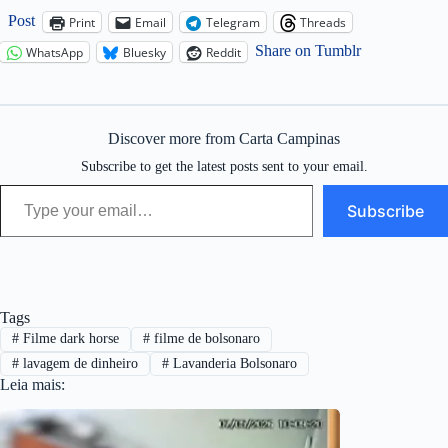
Post
Print
Email
Telegram
Threads
Share on Tumblr
WhatsApp
Bluesky
Reddit
Discover more from Carta Campinas
Subscribe to get the latest posts sent to your email.
Type your email…
Subscribe
Tags
#
Filme dark horse
#
filme de bolsonaro
#
lavagem de dinheiro
#
Lavanderia Bolsonaro
Leia mais: