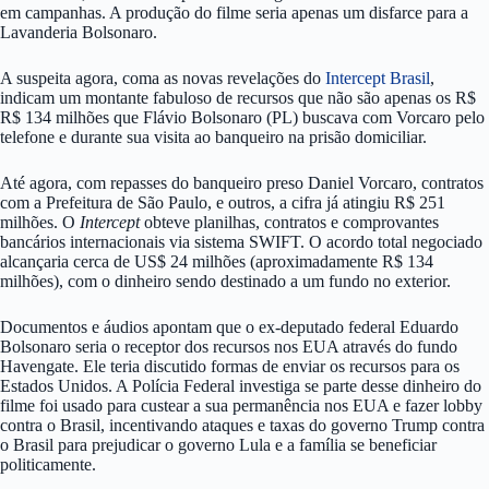
em campanhas. A produção do filme seria apenas um disfarce para a
Lavanderia Bolsonaro.
A suspeita agora, coma as novas revelações do
Intercept Brasil
,
indicam um montante fabuloso de recursos que não são apenas os R$
R$ 134 milhões que Flávio Bolsonaro (PL) buscava com Vorcaro pelo
telefone e durante sua visita ao banqueiro na prisão domiciliar.
Até agora, com repasses do banqueiro preso Daniel Vorcaro, contratos
com a Prefeitura de São Paulo, e outros, a cifra já atingiu R$ 251
milhões. O
Intercept
obteve planilhas, contratos e comprovantes
bancários internacionais via sistema SWIFT. O acordo total negociado
alcançaria cerca de US$ 24 milhões (aproximadamente R$ 134
milhões), com o dinheiro sendo destinado a um fundo no exterior.
Documentos e áudios apontam que o ex-deputado federal Eduardo
Bolsonaro seria o receptor dos recursos nos EUA através do fundo
Havengate. Ele teria discutido formas de enviar os recursos para os
Estados Unidos. A Polícia Federal investiga se parte desse dinheiro do
filme foi usado para custear a sua permanência nos EUA e fazer lobby
contra o Brasil, incentivando ataques e taxas do governo Trump contra
o Brasil para prejudicar o governo Lula e a família se beneficiar
politicamente.