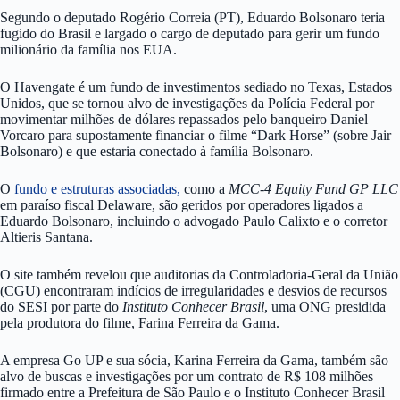
Segundo o deputado Rogério Correia (PT), Eduardo Bolsonaro teria
fugido do Brasil e largado o cargo de deputado para gerir um fundo
milionário da família nos EUA.
O Havengate é um fundo de investimentos sediado no Texas, Estados
Unidos, que se tornou alvo de investigações da Polícia Federal por
movimentar milhões de dólares repassados pelo banqueiro Daniel
Vorcaro para supostamente financiar o filme “Dark Horse” (sobre Jair
Bolsonaro) e que estaria conectado à família Bolsonaro.
O
fundo e estruturas associadas,
como a
MCC-4 Equity Fund GP LLC
em paraíso fiscal Delaware, são geridos por operadores ligados a
Eduardo Bolsonaro, incluindo o advogado Paulo Calixto e o corretor
Altieris Santana.
O site também revelou que auditorias da Controladoria-Geral da União
(CGU) encontraram indícios de irregularidades e desvios de recursos
do SESI por parte do
Instituto Conhecer Brasil
, uma ONG presidida
pela produtora do filme, Farina Ferreira da Gama.
A empresa Go UP e sua sócia, Karina Ferreira da Gama, também são
alvo de buscas e investigações por um contrato de R$ 108 milhões
firmado entre a Prefeitura de São Paulo e o Instituto Conhecer Brasil