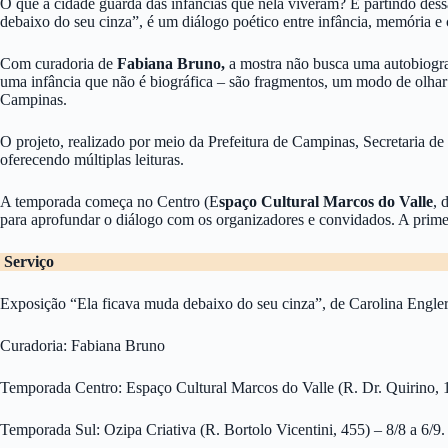
O que a cidade guarda das infâncias que nela viveram? É partindo dessa
debaixo do seu cinza”, é um diálogo poético entre infância, memória e c
Com curadoria de
Fabiana Bruno,
a mostra não busca uma autobiografi
uma infância que não é biográfica – são fragmentos, um modo de olhar a
Campinas.
O projeto, realizado por meio da Prefeitura de Campinas, Secretaria d
oferecendo múltiplas leituras.
A temporada começa no Centro (E
spaço Cultural Marcos do Valle
, 
para aprofundar o diálogo com os organizadores e convidados. A primei
Serviço
Exposição “Ela ficava muda debaixo do seu cinza”, de Carolina Engle
Curadoria: Fabiana Bruno
Temporada Centro: Espaço Cultural Marcos do Valle (R. Dr. Quirino, 18
Temporada Sul: Ozipa Criativa (R. Bortolo Vicentini, 455) – 8/8 a 6/9.