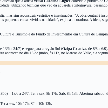
 questão que a artista visual
Carolina Engler
convida o público de C
idade, utilizando técnicas que vão da aquarela à xilogravura, passando 
a, mas sim reconstruir vestígios e imaginações. “A obra central é inspi
s pequenas coisas vividas na cidade”, explica a curadora. A ideia, segu
e Cultura e Turismo e do Fundo de Investimentos em Cultura de Campina
de 13/6 a 24/7) e segue para a região Sul (
Ozipa Criativa,
de 8/8 a 6/9)
ra acontece no dia 13 de junho, às 11h, no Marcos do Valle, e a segun
r
56) – 13/6 a 24/7. Ter a sex, 8h-17h; Sáb, 8h-13h. Abertura sábado, d
 Ter a sex, 10h-17h; Sáb, 10h-13h.