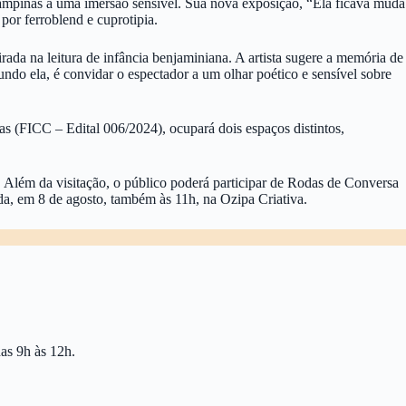
ampinas a uma imersão sensível. Sua nova exposição, “Ela ficava muda
por ferroblend e cuprotipia.
rada na leitura de infância benjaminiana. A artista sugere a memória de
ndo ela, é convidar o espectador a um olhar poético e sensível sobre
s (FICC – Edital 006/2024), ocupará dois espaços distintos,
. Além da visitação, o público poderá participar de Rodas de Conversa
da, em 8 de agosto, também às 11h, na Ozipa Criativa.
as 9h às 12h.