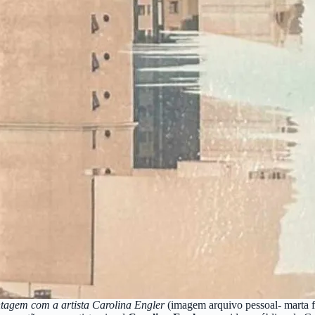
agem com a artista Carolina Engler
(imagem arquivo pessoal- marta f