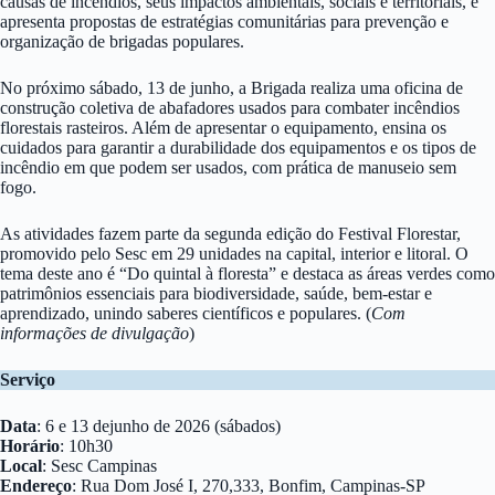
causas de incêndios, seus impactos ambientais, sociais e territoriais, e
apresenta propostas de estratégias comunitárias para prevenção e
organização de brigadas populares.
No próximo sábado, 13 de junho, a Brigada realiza uma oficina de
construção coletiva de abafadores usados para combater incêndios
florestais rasteiros. Além de apresentar o equipamento, ensina os
cuidados para garantir a durabilidade dos equipamentos e os tipos de
incêndio em que podem ser usados, com prática de manuseio sem
fogo.
As atividades fazem parte da segunda edição do Festival Florestar,
promovido pelo Sesc em 29 unidades na capital, interior e litoral. O
tema deste ano é “Do quintal à floresta” e destaca as áreas verdes como
patrimônios essenciais para biodiversidade, saúde, bem-estar e
aprendizado, unindo saberes científicos e populares. (
Com
informações de divulgação
)
Serviço
Data
: 6 e 13 dejunho de 2026 (sábados)
Horário
: 10h30
Local
: Sesc Campinas
Endereço
: Rua Dom José I, 270,333, Bonfim, Campinas-SP