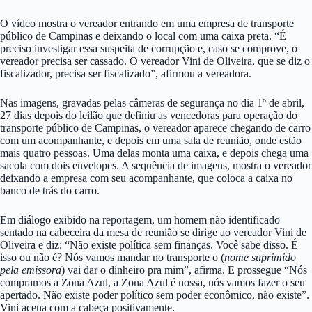
O vídeo mostra o vereador entrando em uma empresa de transporte
público de Campinas e deixando o local com uma caixa preta. “É
preciso investigar essa suspeita de corrupção e, caso se comprove, o
vereador precisa ser cassado. O vereador Vini de Oliveira, que se diz o
fiscalizador, precisa ser fiscalizado”, afirmou a vereadora.
Nas imagens, gravadas pelas câmeras de segurança no dia 1º de abril,
27 dias depois do leilão que definiu as vencedoras para operação do
transporte público de Campinas, o vereador aparece chegando de carro
com um acompanhante, e depois em uma sala de reunião, onde estão
mais quatro pessoas. Uma delas monta uma caixa, e depois chega uma
sacola com dois envelopes. A sequência de imagens, mostra o vereador
deixando a empresa com seu acompanhante, que coloca a caixa no
banco de trás do carro.
Em diálogo exibido na reportagem, um homem não identificado
sentado na cabeceira da mesa de reunião se dirige ao vereador Vini de
Oliveira e diz: “Não existe política sem finanças. Você sabe disso. É
isso ou não é? Nós vamos mandar no transporte o (
nome suprimido
pela emissora
) vai dar o dinheiro pra mim”, afirma. E prossegue “Nós
compramos a Zona Azul, a Zona Azul é nossa, nós vamos fazer o seu
apertado. Não existe poder político sem poder econômico, não existe”.
Vini acena com a cabeça positivamente.