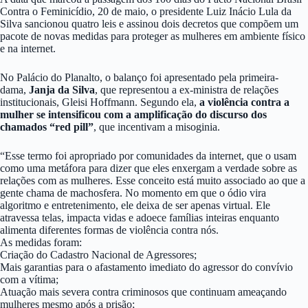
Contra o Feminicídio, 20 de maio, o presidente Luiz Inácio Lula da
Silva sancionou quatro leis e assinou dois decretos que compõem um
pacote de novas medidas para proteger as mulheres em ambiente físico
e na internet.
No Palácio do Planalto, o balanço foi apresentado pela primeira-
dama,
Janja da Silva
, que representou a ex-ministra de relações
institucionais, Gleisi Hoffmann. Segundo ela,
a violência contra a
mulher se intensificou com a amplificação do discurso dos
chamados “red pill”
, que incentivam a misoginia.
“Esse termo foi apropriado por comunidades da internet, que o usam
como uma metáfora para dizer que eles enxergam a verdade sobre as
relações com as mulheres. Esse conceito está muito associado ao que a
gente chama de machosfera. No momento em que o ódio vira
algoritmo e entretenimento, ele deixa de ser apenas virtual. Ele
atravessa telas, impacta vidas e adoece famílias inteiras enquanto
alimenta diferentes formas de violência contra nós.
As medidas foram:
Criação do Cadastro Nacional de Agressores;
Mais garantias para o afastamento imediato do agressor do convívio
com a vítima;
Atuação mais severa contra criminosos que continuam ameaçando
mulheres mesmo após a prisão;