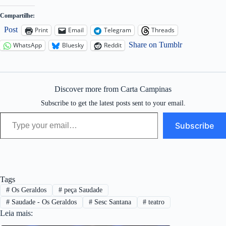
Compartilhe:
Post
Print
Email
Telegram
Threads
Share on Tumblr
WhatsApp
Bluesky
Reddit
Discover more from Carta Campinas
Subscribe to get the latest posts sent to your email.
Type your email…
Subscribe
Tags
#
Os Geraldos
#
peça Saudade
#
Saudade - Os Geraldos
#
Sesc Santana
#
teatro
Leia mais: