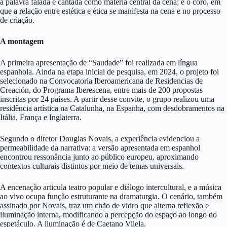
a palavra falada e cantada como matéria central da cena; e o coro, em
que a relação entre estética e ética se manifesta na cena e no processo
de criação.
A montagem
A primeira apresentação de “Saudade” foi realizada em língua
espanhola. Ainda na etapa inicial de pesquisa, em 2024, o projeto foi
selecionado na Convocatoria Iberoamericana de Residencias de
Creación, do Programa Iberescena, entre mais de 200 propostas
inscritas por 24 países. A partir desse convite, o grupo realizou uma
residência artística na Catalunha, na Espanha, com desdobramentos na
Itália, França e Inglaterra.
Segundo o diretor Douglas Novais, a experiência evidenciou a
permeabilidade da narrativa: a versão apresentada em espanhol
encontrou ressonância junto ao público europeu, aproximando
contextos culturais distintos por meio de temas universais.
A encenação articula teatro popular e diálogo intercultural, e a música
ao vivo ocupa função estruturante na dramaturgia. O cenário, também
assinado por Novais, traz um chão de vidro que alterna reflexão e
iluminação interna, modificando a percepção do espaço ao longo do
espetáculo. A iluminação é de Caetano Vilela.