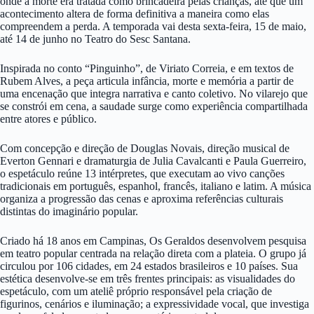
onde a morte era tratada como brincadeira pelas crianças, até que um
acontecimento altera de forma definitiva a maneira como elas
compreendem a perda. A temporada vai desta sexta-feira, 15 de maio,
até 14 de junho no Teatro do Sesc Santana.
Inspirada no conto “Pinguinho”, de Viriato Correia, e em textos de
Rubem Alves, a peça articula infância, morte e memória a partir de
uma encenação que integra narrativa e canto coletivo. No vilarejo que
se constrói em cena, a saudade surge como experiência compartilhada
entre atores e público.
Com concepção e direção de Douglas Novais, direção musical de
Everton Gennari e dramaturgia de Julia Cavalcanti e Paula Guerreiro,
o espetáculo reúne 13 intérpretes, que executam ao vivo canções
tradicionais em português, espanhol, francês, italiano e latim. A música
organiza a progressão das cenas e aproxima referências culturais
distintas do imaginário popular.
Criado há 18 anos em Campinas, Os Geraldos desenvolvem pesquisa
em teatro popular centrada na relação direta com a plateia. O grupo já
circulou por 106 cidades, em 24 estados brasileiros e 10 países. Sua
estética desenvolve-se em três frentes principais: as visualidades do
espetáculo, com um ateliê próprio responsável pela criação de
figurinos, cenários e iluminação; a expressividade vocal, que investiga