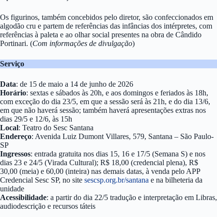
Os figurinos, também concebidos pelo diretor, são confeccionados em
algodão cru e partem de referências das infâncias dos intérpretes, com
referências à paleta e ao olhar social presentes na obra de Cândido
Portinari. (
Com informações de divulgação
)
Serviço
Data
: de 15 de maio a 14 de junho de 2026
Horário
: sextas e sábados às 20h, e aos domingos e feriados às 18h,
com exceção do dia 23/5, em que a sessão será às 21h, e do dia 13/6,
em que não haverá sessão; também haverá apresentações extras nos
dias 29/5 e 12/6, às 15h
Local
: Teatro do Sesc Santana
Endereço
: Avenida Luiz Dumont Villares, 579, Santana – São Paulo-
SP
Ingressos
: entrada gratuita nos dias 15, 16 e 17/5 (Semana S) e nos
dias 23 e 24/5 (Virada Cultural); R$ 18,00 (credencial plena), R$
30,00 (meia) e 60,00 (inteira) nas demais datas, à venda pelo APP
Credencial Sesc SP, no site
sescsp.org.br/santana
e na bilheteria da
unidade
Acessibilidade
: a partir do dia 22/5 tradução e interpretação em Libras,
audiodescrição e recursos táteis