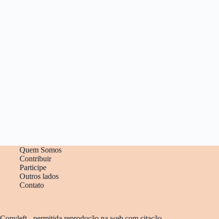
Quem Somos
Contribuir
Participe
Outros lados
Contato
Copyleft - permitida reprodução na web com citação