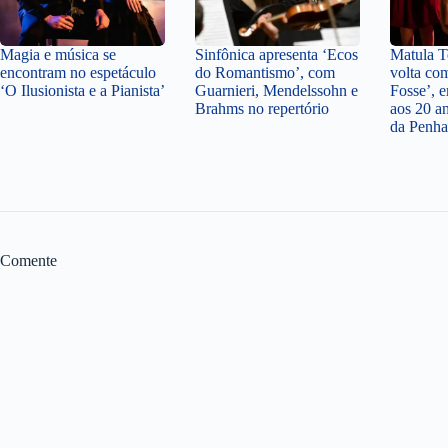
Magia e música se
Sinfônica apresenta ‘Ecos
Matula Te
encontram no espetáculo
do Romantismo’, com
volta co
‘O Ilusionista e a Pianista’
Guarnieri, Mendelssohn e
Fosse’,
Brahms no repertório
aos 20 a
da Penha
Comente