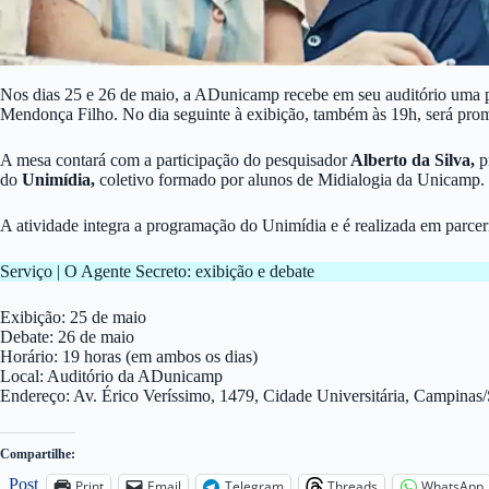
Nos dias 25 e 26 de maio, a ADunicamp recebe em seu auditório uma pr
Mendonça Filho. No dia seguinte à exibição, também às 19h, será promo
A mesa contará com a participação do pesquisador
Alberto da Silva,
p
do
Unimídia,
coletivo formado por alunos de Midialogia da Unicamp.
A atividade integra a programação do Unimídia e é realizada em parce
Serviço | O Agente Secreto: exibição e debate
Exibição: 25 de maio
Debate: 26 de maio
Horário: 19 horas (em ambos os dias)
Local: Auditório da ADunicamp
Endereço: Av. Érico Veríssimo, 1479, Cidade Universitária, Campinas
Compartilhe:
Post
Print
Email
Telegram
Threads
WhatsApp