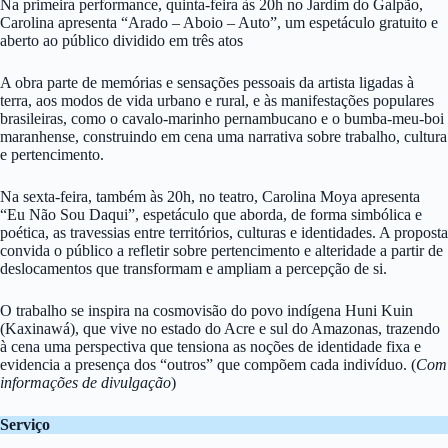
Na primeira performance, quinta-feira às 20h no Jardim do Galpão,
Carolina apresenta “Arado – Aboio – Auto”, um espetáculo gratuito e
aberto ao público dividido em três atos
A obra parte de memórias e sensações pessoais da artista ligadas à
terra, aos modos de vida urbano e rural, e às manifestações populares
brasileiras, como o cavalo-marinho pernambucano e o bumba-meu-boi
maranhense, construindo em cena uma narrativa sobre trabalho, cultura
e pertencimento.
Na sexta-feira, também às 20h, no teatro, Carolina Moya apresenta
“Eu Não Sou Daqui”, espetáculo que aborda, de forma simbólica e
poética, as travessias entre territórios, culturas e identidades. A proposta
convida o público a refletir sobre pertencimento e alteridade a partir de
deslocamentos que transformam e ampliam a percepção de si.
O trabalho se inspira na cosmovisão do povo indígena Huni Kuin
(Kaxinawá), que vive no estado do Acre e sul do Amazonas, trazendo
à cena uma perspectiva que tensiona as noções de identidade fixa e
evidencia a presença dos “outros” que compõem cada indivíduo. (
Com
informações de divulgação
)
Serviço