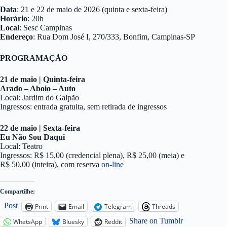
Data
: 21 e 22 de maio de 2026 (quinta e sexta-feira)
Horário
: 20h
Local
: Sesc Campinas
Endereço
: Rua Dom José I, 270/333, Bonfim, Campinas-SP
PROGRAMAÇÃO
21 de maio | Quinta-feira
Arado – Aboio – Auto
Local: Jardim do Galpão
Ingressos: entrada gratuita, sem retirada de ingressos
22 de maio | Sexta-feira
Eu Não Sou Daqui
Local: Teatro
Ingressos: R$ 15,00 (credencial plena), R$ 25,00 (meia) e
R$ 50,00 (inteira), com reserva
on-line
Compartilhe:
Post
Print
Email
Telegram
Threads
Share on Tumblr
WhatsApp
Bluesky
Reddit