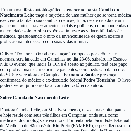
Em um manifesto autobiográfico, a endocrinologista
Camila do
Nascimento Leite
traça a trajetória de uma mulher que se torna médica
exercendo também sua condição de mãe, filha, neta e cidadã de um
país com tantos atravessamentos sociais e políticos, como pandemias e
maternidade solo. A obra expõe os limites e as vulnerabilidades de
médicos, questionando o mito da invencibilidade de quem exerce a
profissão na intersecção com suas vidas íntimas.
O livro “Doutores não sabem dançar”, composto por crônicas e
poemas, será lançado em Campinas no dia 23/06, sábado, no Espaço
Núr. O evento, que inicia às 16h e é aberto ao público, terá bate-papo
com profissionais da medicina e pacientes, com mediação da médica
do SUS e vereadora de Campinas
Fernanda Souto
e presença
confirmada do médico e ex-deputado federal
Pedro Tourinho
. O livro
poderá ser adquirido no local com dedicatória da autora.
Sobre Camila do Nascimento Leite
Doutora Camila Leite, ou Mila Nascimento, nasceu na capital paulista
e hoje reside com seus três filhos em Campinas, onde atua como
médica endocrinologista e escritora. Formada pela Faculdade Estadual
de Medicina de São José do Rio Preto (FAMERP), especializou-se em
Endocrinologia e possui pós-graduação em Sexualidade Humana