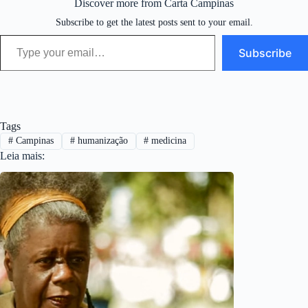
Discover more from Carta Campinas
Subscribe to get the latest posts sent to your email.
Type your email…
Subscribe
Tags
#
Campinas
#
humanização
#
medicina
Leia mais: