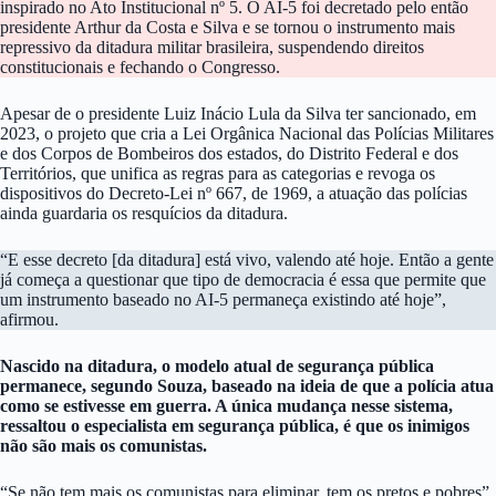
inspirado no Ato Institucional nº 5. O AI-5 foi decretado pelo então
presidente Arthur da Costa e Silva e se tornou o instrumento mais
repressivo da ditadura militar brasileira, suspendendo direitos
constitucionais e fechando o Congresso.
Apesar de o presidente Luiz Inácio Lula da Silva ter sancionado, em
2023, o projeto que cria a Lei Orgânica Nacional das Polícias Militares
e dos Corpos de Bombeiros dos estados, do Distrito Federal e dos
Territórios, que unifica as regras para as categorias e revoga os
dispositivos do Decreto-Lei nº 667, de 1969, a atuação das polícias
ainda guardaria os resquícios da ditadura.
“E esse decreto [da ditadura] está vivo, valendo até hoje. Então a gente
já começa a questionar que tipo de democracia é essa que permite que
um instrumento baseado no AI-5 permaneça existindo até hoje”,
afirmou.
Nascido na ditadura, o modelo atual de segurança pública
permanece, segundo Souza, baseado na ideia de que a polícia atua
como se estivesse em guerra. A única mudança nesse sistema,
ressaltou o especialista em segurança pública, é que os inimigos
não são mais os comunistas.
“Se não tem mais os comunistas para eliminar, tem os pretos e pobres”,