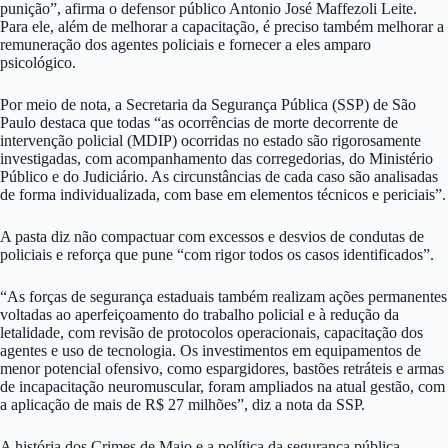
punição”, afirma o defensor público Antonio José Maffezoli Leite.
Para ele, além de melhorar a capacitação, é preciso também melhorar a
remuneração dos agentes policiais e fornecer a eles amparo
psicológico.
Por meio de nota, a Secretaria da Segurança Pública (SSP) de São
Paulo destaca que todas “as ocorrências de morte decorrente de
intervenção policial (MDIP) ocorridas no estado são rigorosamente
investigadas, com acompanhamento das corregedorias, do Ministério
Público e do Judiciário. As circunstâncias de cada caso são analisadas
de forma individualizada, com base em elementos técnicos e periciais”.
A pasta diz não compactuar com excessos e desvios de condutas de
policiais e reforça que pune “com rigor todos os casos identificados”.
“As forças de segurança estaduais também realizam ações permanentes
voltadas ao aperfeiçoamento do trabalho policial e à redução da
letalidade, com revisão de protocolos operacionais, capacitação dos
agentes e uso de tecnologia. Os investimentos em equipamentos de
menor potencial ofensivo, como espargidores, bastões retráteis e armas
de incapacitação neuromuscular, foram ampliados na atual gestão, com
a aplicação de mais de R$ 27 milhões”, diz a nota da SSP.
A história dos Crimes de Maio e a política da segurança pública