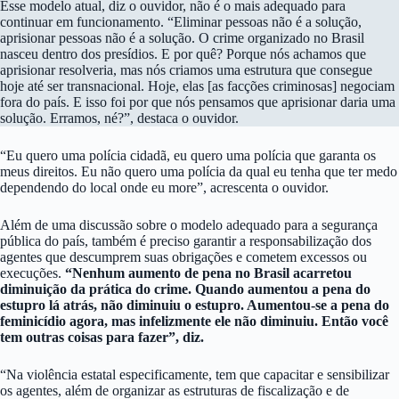
Esse modelo atual, diz o ouvidor, não é o mais adequado para
continuar em funcionamento. “Eliminar pessoas não é a solução,
aprisionar pessoas não é a solução. O crime organizado no Brasil
nasceu dentro dos presídios. E por quê? Porque nós achamos que
aprisionar resolveria, mas nós criamos uma estrutura que consegue
hoje até ser transnacional. Hoje, elas [as facções criminosas] negociam
fora do país. E isso foi por que nós pensamos que aprisionar daria uma
solução. Erramos, né?”, destaca o ouvidor.
“Eu quero uma polícia cidadã, eu quero uma polícia que garanta os
meus direitos. Eu não quero uma polícia da qual eu tenha que ter medo
dependendo do local onde eu more”, acrescenta o ouvidor.
Além de uma discussão sobre o modelo adequado para a segurança
pública do país, também é preciso garantir a responsabilização dos
agentes que descumprem suas obrigações e cometem excessos ou
execuções.
“Nenhum aumento de pena no Brasil acarretou
diminuição da prática do crime. Quando aumentou a pena do
estupro lá atrás, não diminuiu o estupro. Aumentou-se a pena do
feminicídio agora, mas infelizmente ele não diminuiu. Então você
tem outras coisas para fazer”, diz.
“Na violência estatal especificamente, tem que capacitar e sensibilizar
os agentes, além de organizar as estruturas de fiscalização e de