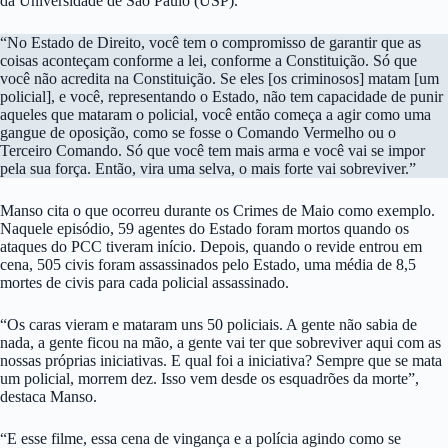
da Universidade de São Paulo (USP).
“No Estado de Direito, você tem o compromisso de garantir que as
coisas aconteçam conforme a lei, conforme a Constituição. Só que
você não acredita na Constituição. Se eles [os criminosos] matam [um
policial], e você, representando o Estado, não tem capacidade de punir
aqueles que mataram o policial, você então começa a agir como uma
gangue de oposição, como se fosse o Comando Vermelho ou o
Terceiro Comando. Só que você tem mais arma e você vai se impor
pela sua força. Então, vira uma selva, o mais forte vai sobreviver.”
Manso cita o que ocorreu durante os Crimes de Maio como exemplo.
Naquele episódio, 59 agentes do Estado foram mortos quando os
ataques do PCC tiveram início. Depois, quando o revide entrou em
cena, 505 civis foram assassinados pelo Estado, uma média de 8,5
mortes de civis para cada policial assassinado.
“Os caras vieram e mataram uns 50 policiais. A gente não sabia de
nada, a gente ficou na mão, a gente vai ter que sobreviver aqui com as
nossas próprias iniciativas. E qual foi a iniciativa? Sempre que se mata
um policial, morrem dez. Isso vem desde os esquadrões da morte”,
destaca Manso.
“E esse filme, essa cena de vingança e a polícia agindo como se