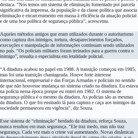
destaca. “Nós temos um sistema de eliminação fomentado por parcela
significativa da imprensa, da população e da classe política que associa
eliminação e encarceramento em massa à eficiência da atuação policial
e de uma boa política de segurança pública”, acrescenta.
Aqueles métodos antigos que eram utilizados durante o autoritarismo
como captura dos inimigos, tortura, desaparecimentos forçados,
execuções e manipulação de informações continuam sendo utilizados
no país. “Os policiais militares foram treinados para a guerra contra o
inimigo”, ressalta o especialista em letalidade policial.
“A ditadura acabou no papel em 1988. A transição começou em 1985,
mas foi uma transição chantageada. Houve forte interesse
internacional, empresarial e das Forças Armadas e policiais no sentido
de que não houvesse mudança no sistema criado na ditadura. Eu estava
na polícia nessa época porque eu entrei em 1982. O sistema de
segurança pública é o mesmo da ditadura. As polícias são as mesmas
da ditadura. O que foi ensinado lá para captura e caça aos inimigos da
sociedade permaneceu em vigência”, diz Souza.
Esse sistema de “eliminação” herdado da ditadura, reforça Souza,
nunca resultou em mais segurança. “Ele traz medo, mas não traz
segurança. Cada vez mais o crime vai aumentando. Novas dinâmicas
de desenvolvimento dessa atividade ilegal do crime são criadas, e as