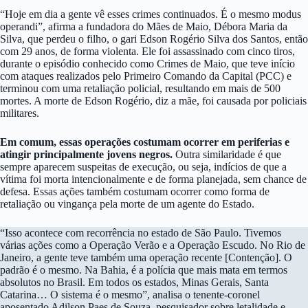
“Hoje em dia a gente vê esses crimes continuados. É o mesmo modus
operandi”, afirma a fundadora do Mães de Maio, Débora Maria da
Silva, que perdeu o filho, o gari Edson Rogério Silva dos Santos, então
com 29 anos, de forma violenta. Ele foi assassinado com cinco tiros,
durante o episódio conhecido como Crimes de Maio, que teve início
com ataques realizados pelo Primeiro Comando da Capital (PCC) e
terminou com uma retaliação policial, resultando em mais de 500
mortes. A morte de Edson Rogério, diz a mãe, foi causada por policiais
militares.
Em comum, essas operações costumam ocorrer em periferias e
atingir principalmente jovens negros.
Outra similaridade é que
sempre aparecem suspeitas de execução, ou seja, indícios de que a
vítima foi morta intencionalmente e de forma planejada, sem chance de
defesa. Essas ações também costumam ocorrer como forma de
retaliação ou vingança pela morte de um agente do Estado.
“Isso acontece com recorrência no estado de São Paulo. Tivemos
várias ações como a Operação Verão e a Operação Escudo. No Rio de
Janeiro, a gente teve também uma operação recente [Contenção]. O
padrão é o mesmo. Na Bahia, é a polícia que mais mata em termos
absolutos no Brasil. Em todos os estados, Minas Gerais, Santa
Catarina… O sistema é o mesmo”, analisa o tenente-coronel
aposentado Adilson Paes de Souza, pesquisador sobre letalidade e