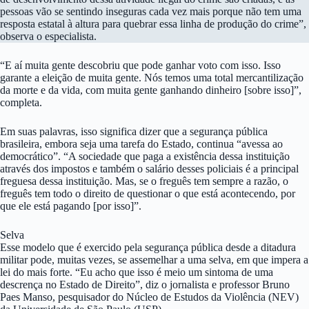
pessoas vão se sentindo inseguras cada vez mais porque não tem uma
resposta estatal à altura para quebrar essa linha de produção do crime”,
observa o especialista.
“E aí muita gente descobriu que pode ganhar voto com isso. Isso
garante a eleição de muita gente. Nós temos uma total mercantilização
da morte e da vida, com muita gente ganhando dinheiro [sobre isso]”,
completa.
Em suas palavras, isso significa dizer que a segurança pública
brasileira, embora seja uma tarefa do Estado, continua “avessa ao
democrático”. “A sociedade que paga a existência dessa instituição
através dos impostos e também o salário desses policiais é a principal
freguesa dessa instituição. Mas, se o freguês tem sempre a razão, o
freguês tem todo o direito de questionar o que está acontecendo, por
que ele está pagando [por isso]”.
Selva
Esse modelo que é exercido pela segurança pública desde a ditadura
militar pode, muitas vezes, se assemelhar a uma selva, em que impera a
lei do mais forte. “Eu acho que isso é meio um sintoma de uma
descrença no Estado de Direito”, diz o jornalista e professor Bruno
Paes Manso, pesquisador do Núcleo de Estudos da Violência (NEV)