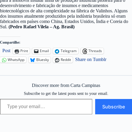
para a Bionovis instalar linha de produção industrial pioneira para o
desenvolvimento e fabricação de insumos e medicamentos
biotecnológicos de alta complexidade na fábrica de Valinhos. Alguns
dos insumos atualmente produzidos pela indústria brasileira só eram
fabricados em países como China, Estados Unidos, Índia e Coreia do
Sul.
(Pedro Rafael Vilela – Ag. Brasil)
Compartilhe:
Post
Print
Email
Telegram
Threads
Share on Tumblr
WhatsApp
Bluesky
Reddit
Discover more from Carta Campinas
Subscribe to get the latest posts sent to your email.
Type your email…
Subscribe