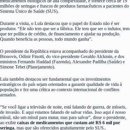
medicamentos biológicos de alta complexidade, e fornece cerca de 19
milhões de seringas e frascos de produtos farmacêuticos a pacientes do
Sistema Único de Saúde (SUS).
Durante a visita, o Lula destacou que o papel do Estado não é ser
produtor. “Ele não tem que ser a fábrica. Ele tem que ser o indutor, tem
que ter política de crédito, de financiamento e ajudar na produção.
Quando beneficia as pessoas, todo mundo ganha”.
O presidente da República estava acompanhado do presidente da
Bionovis, Odinir Finotti, do vice-presidente Geraldo Alckmin, e dos
ministros Fernando Haddad (Fazenda), Alexandre Padilha (Saúde) e
Simone Tebet (Planejamento).
Lula também destacou ser fundamental que os investimentos
estratégicos do país sejam orientados a garantir qualidade de vida à
população e fez uma crítica ao contexto internacional de conflitos
armados.
“Se você ligar a televisão de noite, está falando de guerra, de mísseis,
de invasão. E aqui estamos falando de salvar vidas. Isso aqui é nosso
míssil, não um míssil para matar, mas para salvar”, disse o presidente,
ao exibir
caixas de medicamentos que custam até R$ 6 mil por
seringa
, mas que são oferecidos gratuitamente pelo SUS..