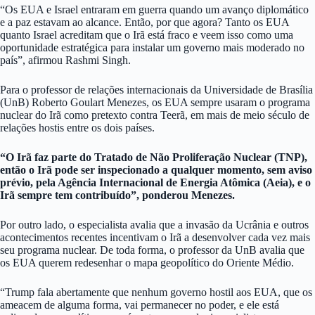
“Os EUA e Israel entraram em guerra quando um avanço diplomático
e a paz estavam ao alcance. Então, por que agora? Tanto os EUA
quanto Israel acreditam que o Irã está fraco e veem isso como uma
oportunidade estratégica para instalar um governo mais moderado no
país”, afirmou Rashmi Singh.
Para o professor de relações internacionais da Universidade de Brasília
(UnB) Roberto Goulart Menezes, os EUA sempre usaram o programa
nuclear do Irã como pretexto contra Teerã, em mais de meio século de
relações hostis entre os dois países.
“O Irã faz parte do Tratado de Não Proliferação Nuclear (TNP),
então o Irã pode ser inspecionado a qualquer momento, sem aviso
prévio, pela Agência Internacional de Energia Atômica (Aeia), e o
Irã sempre tem contribuído”, ponderou Menezes.
Por outro lado, o especialista avalia que a invasão da Ucrânia e outros
acontecimentos recentes incentivam o Irã a desenvolver cada vez mais
seu programa nuclear. De toda forma, o professor da UnB avalia que
os EUA querem redesenhar o mapa geopolítico do Oriente Médio.
“Trump fala abertamente que nenhum governo hostil aos EUA, que os
ameacem de alguma forma, vai permanecer no poder, e ele está