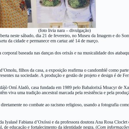
(foto livia nara – divulgação)
berta neste sábado, dia 21 de fevereiro, no Museu da Imagem e do So
é ketu da cidade e permanece em cartaz até 14 de março.
ia corporal baseada nas danças dos orixás e na musicalidade dos atabaqu
 d’Omolu, filhos da casa, a exposição reafirma o candomblé como parte 
resentes na sociedade. A produção e gestão de projeto e design é de Fe
édájò Omí Aladò, casa fundada em 1989 pelo Babalorixá Moacyr de Xang
ntêm viva uma tradição ancestral marcada pela resistência e pela produç
diretamente no combate ao racismo religioso, usando a fotografia como 
a Iyalasé Fabiana d’Oxóssi e da professora doutora Ana Rosa Cloclet da 
l, de educação e fortalecimento da identidade negra. (
Com informações