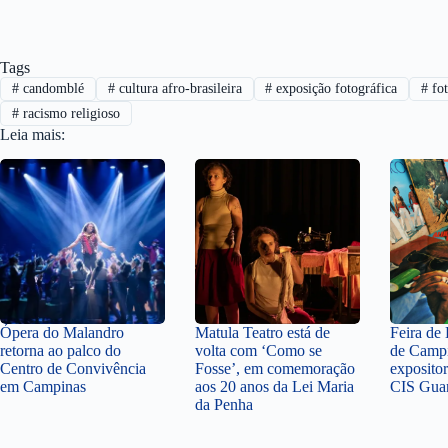
Tags
#
candomblé
#
cultura afro-brasileira
#
exposição fotográfica
#
fot
#
racismo religioso
Leia mais:
Ópera do Malandro
Matula Teatro está de
Feira de 
retorna ao palco do
volta com ‘Como se
de Campi
Centro de Convivência
Fosse’, em comemoração
exposito
em Campinas
aos 20 anos da Lei Maria
CIS Gua
da Penha