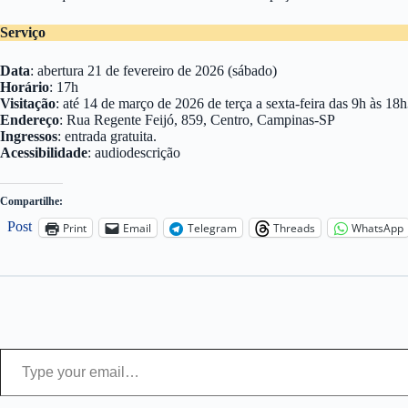
Serviço
Data
: abertura 21 de fevereiro de 2026 (sábado)
Horário
: 17h
Visitação
: até 14 de março de 2026 de terça a sexta-feira das 9h às 1
Endereço
: Rua Regente Feijó, 859, Centro, Campinas-SP
Ingressos
: entrada gratuita.
Acessibilidade
: audiodescrição
Compartilhe:
Post
Print
Email
Telegram
Threads
WhatsApp
Type your email…