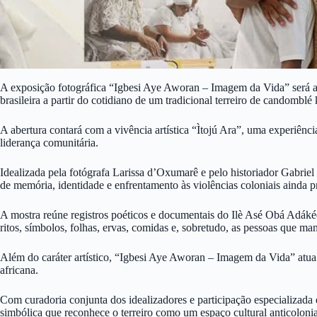
A exposição fotográfica “Igbesi Aye Aworan – Imagem da Vida” será a
brasileira a partir do cotidiano de um tradicional terreiro de candombl
A abertura contará com a vivência artística “Ìtojú Ara”, uma experiênc
liderança comunitária.
Idealizada pela fotógrafa Larissa d’Oxumarê e pelo historiador Gabriel
de memória, identidade e enfrentamento às violências coloniais ainda p
A mostra reúne registros poéticos e documentais do Ilè Asé Obá Adák
ritos, símbolos, folhas, ervas, comidas e, sobretudo, as pessoas que ma
Além do caráter artístico, “Igbesi Aye Aworan – Imagem da Vida” atua 
africana.
Com curadoria conjunta dos idealizadores e participação especializada d
simbólica que reconhece o terreiro como um espaço cultural anticolonia