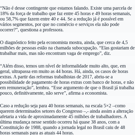
“Não é desse contingente que estamos falando. Existe uma parcela de
18% da força de trabalho que faz entre 45 horas e 49 horas semanais,
ou 58,7% que fazem entre 40 e 44. Se a redução já é possível em
vários segmentos, por que no comércio e serviços ela não pode
ocorrer?”, questiona a professora.
O diagnóstico feito pela economista mostra, ainda, que cerca de 4,5
milhões de pessoas estão na chamada subocupação. “Elas gostariam de
trabalhar mais, mas não encontram vaga de emprego”, diz.
“Além disso, temos um nível de informalidade muito alto, que, em
geral, ultrapassa em muito as 44 horas. Há, ainda, os casos de horas
extras. A partir das reformas trabalhistas de 2017, abriu-se a
possibilidade de pagamento de horas extras com banco de horas, e não
em remuneração”, lembra. “Esse argumento de que o Brasil já trabalha
pouco, definitivamente, não serve”, afirma a economista.
Caso a redução seja para 40 horas semanais, na escala 5×2 –como
querem determinados setores do Congresso –,- ainda assim a alteração
afetaria a vida de aproximadamente 45 milhões de trabalhadores. A
última mudança nesse sentido ocorreu há quase 38 anos, com a
Constituição de 1988, quando a jornada legal no Brasil caiu de 48
horas semanais para as atuais 44 horas.