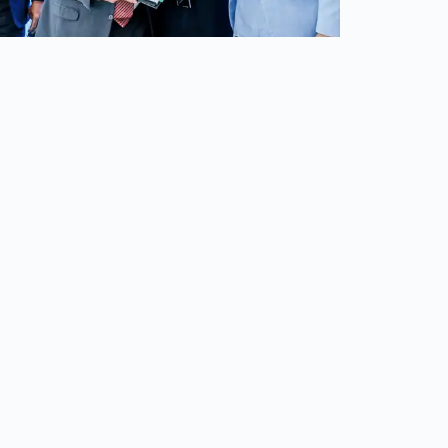
Brasil tem o melhor desempenho na Educação Básica
dos últimos 20 anos
Comente