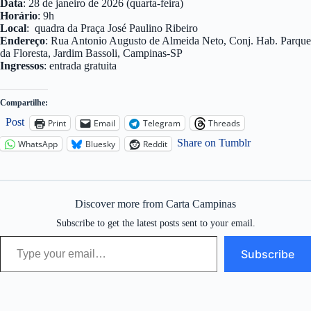
Data
: 28 de janeiro de 2026 (quarta-feira)
Horário
: 9h
Local
: quadra da Praça José Paulino Ribeiro
Endereço
: Rua Antonio Augusto de Almeida Neto, Conj. Hab. Parque
da Floresta, Jardim Bassoli, Campinas-SP
Ingressos
: entrada gratuita
Compartilhe:
Post
Print
Email
Telegram
Threads
Share on Tumblr
WhatsApp
Bluesky
Reddit
Discover more from Carta Campinas
Subscribe to get the latest posts sent to your email.
Type your email…
Subscribe