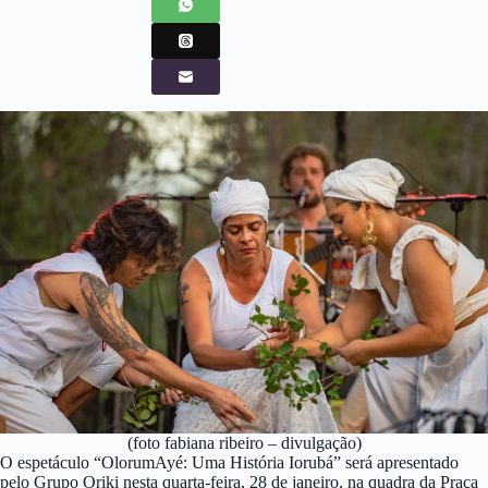
(foto fabiana ribeiro – divulgação)
O espetáculo “OlorumAyé: Uma História Iorubá” será apresentado
pelo Grupo Oriki nesta quarta-feira, 28 de janeiro, na quadra da Praça