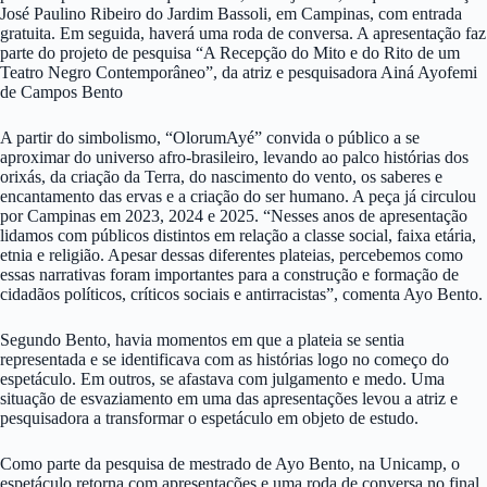
José Paulino Ribeiro do Jardim Bassoli, em Campinas, com entrada
gratuita. Em seguida, haverá uma roda de conversa. A apresentação faz
parte do projeto de pesquisa “A Recepção do Mito e do Rito de um
Teatro Negro Contemporâneo”, da atriz e pesquisadora Ainá Ayofemi
de Campos Bento
A partir do simbolismo, “OlorumAyé” convida o público a se
aproximar do universo afro-brasileiro, levando ao palco histórias dos
orixás, da criação da Terra, do nascimento do vento, os saberes e
encantamento das ervas e a criação do ser humano. A peça já circulou
por Campinas em 2023, 2024 e 2025. “Nesses anos de apresentação
lidamos com públicos distintos em relação a classe social, faixa etária,
etnia e religião. Apesar dessas diferentes plateias, percebemos como
essas narrativas foram importantes para a construção e formação de
cidadãos políticos, críticos sociais e antirracistas”, comenta Ayo Bento.
Segundo Bento, havia momentos em que a plateia se sentia
representada e se identificava com as histórias logo no começo do
espetáculo. Em outros, se afastava com julgamento e medo. Uma
situação de esvaziamento em uma das apresentações levou a atriz e
pesquisadora a transformar o espetáculo em objeto de estudo.
Como parte da pesquisa de mestrado de Ayo Bento, na Unicamp, o
espetáculo retorna com apresentações e uma roda de conversa no final