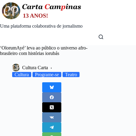
Skip
to
content
Uma plataforma colaborativa de jornalismo
‘OlorumAyé’ leva ao público o universo afro-
brasileiro com histórias iorubás
Cultura Carta
Cultura
Programe-se
Teatro