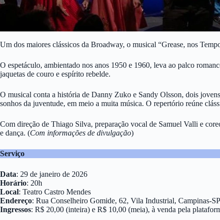
Um dos maiores clássicos da Broadway, o musical “Grease, nos Tempos
O espetáculo, ambientado nos anos 1950 e 1960, leva ao palco romance
jaquetas de couro e espírito rebelde.
O musical conta a história de Danny Zuko e Sandy Olsson, dois jovens 
sonhos da juventude, em meio a muita música. O repertório reúne clá
Com direção de Thiago Silva, preparação vocal de Samuel Valli e core
e dança. (
Com informações de divulgação
)
Serviço
Data
: 29 de janeiro de 2026
Horário
: 20h
Local
: Teatro Castro Mendes
Endereço
: Rua Conselheiro Gomide, 62, Vila Industrial, Campinas-S
Ingressos
: R$ 20,00 (inteira) e R$ 10,00 (meia), à venda pela platafo