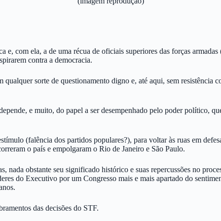
(imagem reprodução)
ca e, com ela, a de uma récua de oficiais superiores das forças armadas 
nspirarem contra a democracia.
qualquer sorte de questionamento digno e, até aqui, sem resistência corp
 depende, e muito, do papel a ser desempenhado pelo poder político, que
tímulo (falência dos partidos populares?), para voltar às ruas em defe
correram o país e empolgaram o Rio de Janeiro e São Paulo.
s, nada obstante seu significado histórico e suas repercussões no proce
oderes do Executivo por um Congresso mais e mais apartado do sentiment
anos.
obramentos das decisões do STF.