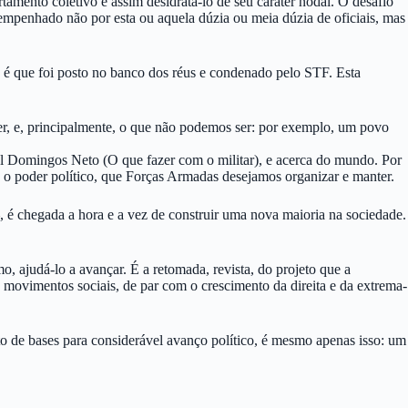
rtamento coletivo e assim desidratá-lo de seu caráter nodal. O desafio
esempenhado não por esta ou aquela dúzia ou meia dúzia de oficiais, mas
, é que foi posto no banco dos réus e condenado pelo STF. Esta
ser, e, principalmente, o que não podemos ser: por exemplo, um povo
uel Domingos Neto (O que fazer com o militar), e acerca do mundo. Por
fale o poder político, que Forças Armadas desejamos organizar e manter.
, é chegada a hora e a vez de construir uma nova maioria na sociedade.
o, ajudá-lo a avançar. É a retomada, revista, do projeto que a
os movimentos sociais, de par com o crescimento da direita e da extrema-
to de bases para considerável avanço político, é mesmo apenas isso: um