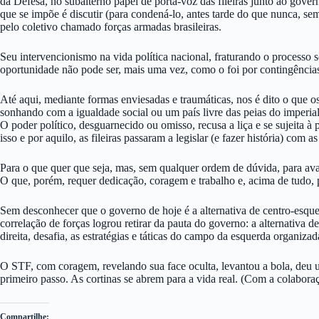
da Defesa, no subalterno papel de porta-voz das fileiras junto ao govern
que se impõe é discutir (para condená-lo, antes tarde do que nunca, se
pelo coletivo chamado forças armadas brasileiras.
Seu intervencionismo na vida política nacional, fraturando o processo
oportunidade não pode ser, mais uma vez, como o foi por contingências
Até aqui, mediante formas enviesadas e traumáticas, nos é dito o que 
sonhando com a igualdade social ou um país livre das peias do imperia
O poder político, desguarnecido ou omisso, recusa a liça e se sujeita
isso e por aquilo, as fileiras passaram a legislar (e fazer história) com
Para o que quer que seja, mas, sem qualquer ordem de dúvida, para ava
O que, porém, requer dedicação, coragem e trabalho e, acima de tudo, 
Sem desconhecer que o governo de hoje é a alternativa de centro-esquer
correlação de forças logrou retirar da pauta do governo: a alternativa 
direita, desafia, as estratégias e táticas do campo da esquerda organizad
O STF, com coragem, revelando sua face oculta, levantou a bola, deu u
primeiro passo. As cortinas se abrem para a vida real. (Com a colabor
Compartilhe: