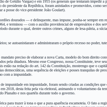
dio de Getúlio Vargas) e em 1955 (os generais que tentaram impedir a p
 do presidente da República, foram anistiados e promovidos, como seria
r a posse do vice-presidente João Goulart).
 bordões dourados — e delinquente, mas impune, ponha-se sempre em rel
964, e terminou — com o auxílio providencial de empresários e dos ser
odo durante o qual, dentre outros crimes, alguns de lesa-pátria, a súcia
ários; se autoanistiaram e administraram o próprio recesso no poder, t
 mandato preciso de elaborar a nova Carta, modelo do bom direito const
os pela ditadura. Mesmo esse Congresso, nossa Constituinte, teve seus
is estão na redação do art. 142 da Constituição, mostrengo que o capit
as democráticas, uma sequência de eleições e posses tranquilas de presi
smo com a impunidade.
, de impunidade em impunidade, foram sendo criadas as condições que 
m 2018, desta feita pela via eleitoral, animando o voluntarismo da tent
do Planalto e nos quartéis durante todo o governo.
tórica para trazer à tona o que a pura aparência escamoteia. O fato a r