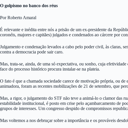
O golpismo no banco dos réus
Por Roberto Amaral
É relevante e inédita entre nós a prisão de um ex-presidente da Repúbli
coronéis, majores e capitães) julgados e condenados ao cárcere por co
Julgamento e condenação levados a cabo pelo poder civil, às claras, sem 
contra a democracia pode sair caro.
Mas, trata-se, ainda, de uma só expectativa, ou sonho, cuja efetividade
face do processo histórico procura instalar-se na plateia.
O fato é que a chamada sociedade carece de motivação própria, ou de es
animadora, foram as recentes mobilizações de 21 de setembro, que per
Mas, a rigor, o julgamento do STF não teve a animá-lo o clamor das rua
estabilidade institucional, é posto em crise pelo açambarcamento de p
grupos de interesses. Um congresso despido de compromissos republic
Mas voltemos a nos debruçar sobre a importância e os prováveis desd