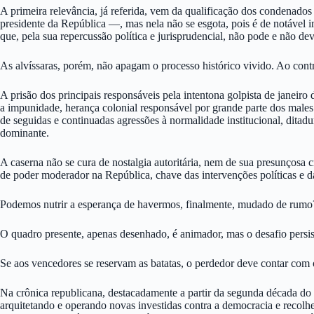
A primeira relevância, já referida, vem da qualificação dos condenado
presidente da República —, mas nela não se esgota, pois é de notável im
que, pela sua repercussão política e jurisprudencial, não pode e não d
As alvíssaras, porém, não apagam o processo histórico vivido. Ao contr
A prisão dos principais responsáveis pela intentona golpista de janei
a impunidade, herança colonial responsável por grande parte dos males
de seguidas e continuadas agressões à normalidade institucional, ditadur
dominante.
A caserna não se cura de nostalgia autoritária, nem de sua presunçosa cr
de poder moderador na República, chave das intervenções políticas e 
Podemos nutrir a esperança de havermos, finalmente, mudado de rumo
O quadro presente, apenas desenhado, é animador, mas o desafio persis
Se aos vencedores se reservam as batatas, o perdedor deve contar com 
Na crônica republicana, destacadamente a partir da segunda década do 
arquitetando e operando novas investidas contra a democracia e recolhe