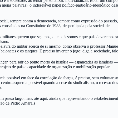
o e à sociedade, ao tentar personalizar, individualizar, isolar um compo
m meias palavras), o indesejável papel político-partidário-ideológico d
 social, sempre contra a democracia, sempre como expressão do passado
 consabidas na Constituinte de 1988, desperdiçada pela sociedade.
os militares querem que sejamos, que país somos e que país deveremos 
lismo.
 à palavra do militar acerca de si mesmo, como observa o professor Man
 as baionetas e os tanques. É preciso inverter o jogo: diga a sociedade, 
nçar, para sair do ponto morto da história — espancadas as lamúrias —
projeto de país e capacidade de organização e mobilização popular.
da possível em face da correlação de forças, é preciso, sem voluntarism
de centro-esquerda possível quando a crise do sindicalismo, o recesso d
a.
m passo largo; mas, até aqui, ainda que representando o estabelecimen
ação de Pedro Amaral)