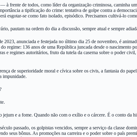
s — à frente de todos, como líder da organização criminosa, caminha um
portância a tipificação do crime: tentativa de golpe contra a democraci
everá esgotar-se como fato isolado, episódico. Precisamos cultivá-lo co
ário, pautam na ordem do dia a discussão, sempre atual e sempre adiada
ro de 2023, anunciada e festejada no último dia 25 de novembro, é anim
 do regime: 136 anos de uma República juncada desde o nascimento por 
as e regimes autoritários, fruto da tutela da caserna sobre o poder civi
ença de superioridade moral e cívica sobre os civis, a fantasia do papel
da impunidade.
?
te.
o jejum e a fome. Quando não com o exílio e o cárcere. É o conto da hi
século passado, os golpistas vencidos, sempre a serviço da classe dom
ndo seus bônus. As promoções na carreira e o poder sobre o país premia