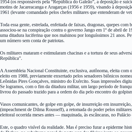
1954 (os responsáveis pela “República do Galeão”, a deposição e suicí
motins de Jacareacanga e Aragarças (1956 e 1959), visando à deposição
1961 (levante comandado pelos chefes militares que entenderam de veta
Toda essa gente, estrelada, enfeitada de faixas, dragonas, quepes com
associou-se na conspiração contra o governo Jango em 1º de abril de 1
uma ditadura luciferina que nos malsinou por longuíssimos 21 anos. Perí
um número sem conta de patriotas.
Os militares mataram e estimularam chacinas e a tortura de seus advers
República”.
A Assembleia Nacional Constituinte, exclusiva, autônoma, eleita com o
eleito em 1988, previamente enxertado pelos senadores biônicos nomead
Leônidas Pires Gonçalves, ministro do Exército. Suas impressões digita
Se logramos, com o fim da ditadura militar, um largo período de franqui
livrou do passado trazido para a ordem do dia pelo encontro do golpi
Vasos comunicantes, de golpe em golpe, de insurreição em insurreição
(impeachment de Dilma Rousseff), a retomada do poder pelos militares e
eleitoral ocorrida meses antes — maquinada, às escâncaras, no Palácio 
Este, o quadro visível da realidade. Mas é preciso furar a epiderme his