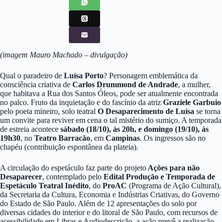
(imagem Mauro Machado – divulgação)
Qual o paradeiro de
Luísa Porto
? Personagem emblemática da
consciência criativa de
Carlos Drummond de Andrade
, a mulher,
que habitava a Rua dos Santos Óleos, pode ser atualmente encontrada
no palco. Fruto da inquietação e do fascínio da atriz
Graziele Garbuio
pelo poeta mineiro, solo teatral
O Desaparecimento de Luísa
se torna
um convite para reviver em cena o tal mistério do sumiço. A temporada
de estreia acontece
sábado (18/10), às 20h, e domingo (19/10), às
19h30
, no
Teatro Barracão
, em
Campinas
. Os ingressos são no
chapéu (contribuição espontânea da plateia).
A circulação do espetáculo faz parte do projeto
Ações para não
Desaparecer
, contemplado pelo
Edital Produção e Temporada de
Espetáculo Teatral Inédito
, do
ProAC
(Programa de Ação Cultural),
da Secretaria da Cultura, Economia e Indústrias Criativas, do Governo
do Estado de São Paulo. Além de 12 apresentações do solo por
diversas cidades do interior e do litoral de São Paulo, com recursos de
acessibilidade em Libras e Audiodescrição, a ação prevê a realização