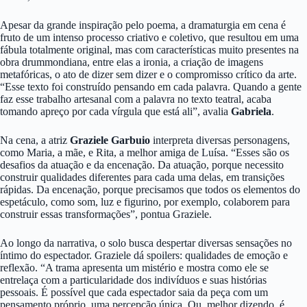
Apesar da grande inspiração pelo poema, a dramaturgia em cena é
fruto de um intenso processo criativo e coletivo, que resultou em uma
fábula totalmente original, mas com características muito presentes na
obra drummondiana, entre elas a ironia, a criação de imagens
metafóricas, o ato de dizer sem dizer e o compromisso crítico da arte.
“Esse texto foi construído pensando em cada palavra. Quando a gente
faz esse trabalho artesanal com a palavra no texto teatral, acaba
tomando apreço por cada vírgula que está ali”, avalia
Gabriela
.
Na cena, a atriz
Graziele Garbuio
interpreta diversas personagens,
como Maria, a mãe, e Rita, a melhor amiga de Luísa. “Esses são os
desafios da atuação e da encenação. Da atuação, porque necessito
construir qualidades diferentes para cada uma delas, em transições
rápidas. Da encenação, porque precisamos que todos os elementos do
espetáculo, como som, luz e figurino, por exemplo, colaborem para
construir essas transformações”, pontua Graziele.
Ao longo da narrativa, o solo busca despertar diversas sensações no
íntimo do espectador. Graziele dá spoilers: qualidades de emoção e
reflexão. “A trama apresenta um mistério e mostra como ele se
entrelaça com a particularidade dos indivíduos e suas histórias
pessoais. É possível que cada espectador saia da peça com um
pensamento próprio, uma percepção única. Ou, melhor dizendo, é