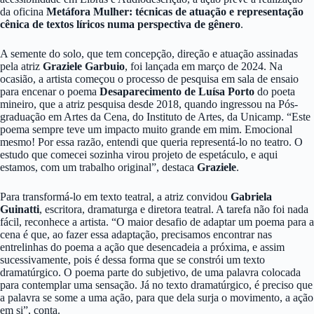
da oficina
Metáfora Mulher: técnicas de atuação e representação
cênica de textos líricos numa perspectiva de gênero
.
A semente do solo, que tem concepção, direção e atuação assinadas
pela atriz
Graziele Garbuio
, foi lançada em março de 2024. Na
ocasião, a artista começou o processo de pesquisa em sala de ensaio
para encenar o poema
Desaparecimento de Luísa Porto
do poeta
mineiro, que a atriz pesquisa desde 2018, quando ingressou na Pós-
graduação em Artes da Cena, do Instituto de Artes, da Unicamp. “Este
poema sempre teve um impacto muito grande em mim. Emocional
mesmo! Por essa razão, entendi que queria representá-lo no teatro. O
estudo que comecei sozinha virou projeto de espetáculo, e aqui
estamos, com um trabalho original”, destaca
Graziele
.
Para transformá-lo em texto teatral, a atriz convidou
Gabriela
Guinatti
, escritora, dramaturga e diretora teatral. A tarefa não foi nada
fácil, reconhece a artista. “O maior desafio de adaptar um poema para a
cena é que, ao fazer essa adaptação, precisamos encontrar nas
entrelinhas do poema a ação que desencadeia a próxima, e assim
sucessivamente, pois é dessa forma que se constrói um texto
dramatúrgico. O poema parte do subjetivo, de uma palavra colocada
para contemplar uma sensação. Já no texto dramatúrgico, é preciso que
a palavra se some a uma ação, para que dela surja o movimento, a ação
em si”, conta.