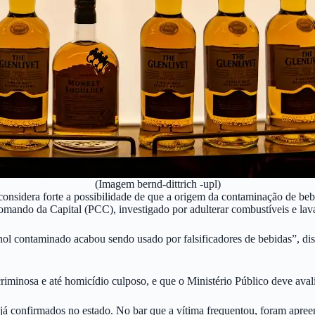
(Imagem bernd-dittrich -upl)
considera forte a possibilidade de que a origem da contaminação de bebi
mando da Capital (PCC), investigado por adulterar combustíveis e lavar
tanol contaminado acabou sendo usado por falsificadores de bebidas”, di
minosa e até homicídio culposo, e que o Ministério Público deve avalia
o já confirmados no estado. No bar que a vítima frequentou, foram apre