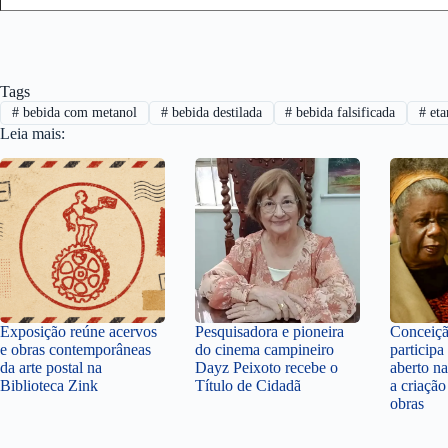
Tags
#
bebida com metanol
#
bebida destilada
#
bebida falsificada
#
eta
Leia mais:
Exposição reúne acervos
Pesquisadora e pioneira
Conceiçã
e obras contemporâneas
do cinema campineiro
participa
da arte postal na
Dayz Peixoto recebe o
aberto n
Biblioteca Zink
Título de Cidadã
a criação
obras