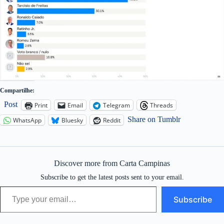
Compartilhe:
Post
Print
Email
Telegram
Threads
Share on Tumblr
WhatsApp
Bluesky
Reddit
Discover more from Carta Campinas
Subscribe to get the latest posts sent to your email.
Type your email…
Subscribe