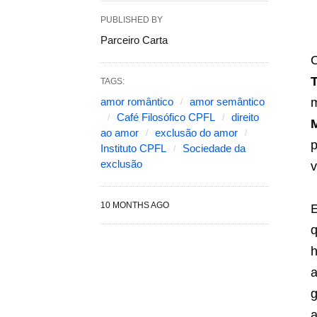
PUBLISHED BY
Parceiro Carta
TAGS:
amor romântico
amor semântico
Café Filosófico CPFL
direito
ao amor
exclusão do amor
p
Instituto CPFL
Sociedade da
exclusão
v
10 MONTHS AGO
E
q
h
a
g
a