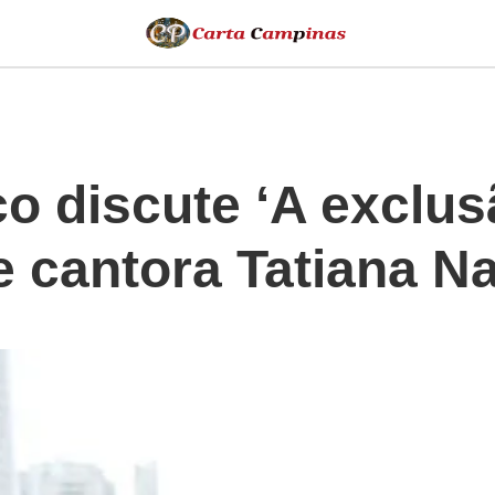
co discute ‘A exclu
e cantora Tatiana N