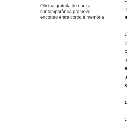
O
Oficina gratuita de dança
i
contemporânea promove
a
encontro entre corpo e memória
O
c
c
n
e
t
C
C