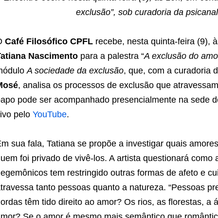
exclusão”, sob curadoria da psicana
O
Café Filosófico CPFL
recebe, nesta quinta-feira (9), 
Tatiana Nascimento
para a palestra “
A exclusão do amo
módulo
A sociedade da exclusão
, que, com a curadoria d
Mosé
, analisa os processos de exclusão que atravessa
apo pode ser acompanhado presencialmente na sede 
ivo pelo
YouTube
.
m sua fala, Tatiana se propõe a investigar quais amore
uem foi privado de vivê-los. A artista questionará como
egemônicos tem restringido outras formas de afeto e cui
travessa tanto pessoas quanto a natureza. “Pessoas pre
ordas têm tido direito ao amor? Os rios, as florestas, a
mor? Se o amor é mesmo mais semântico que romântico,