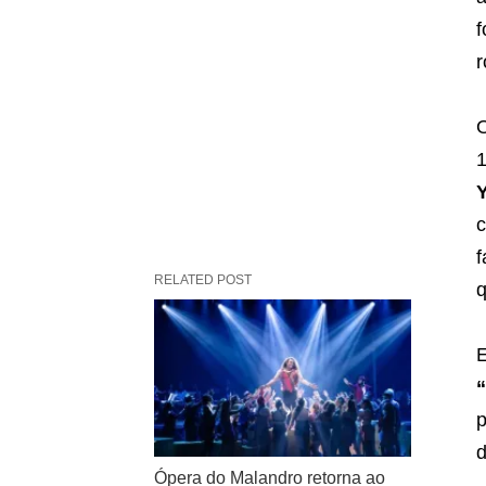
f
r
O
1
c
f
RELATED POST
q
E
“
p
d
Ópera do Malandro retorna ao