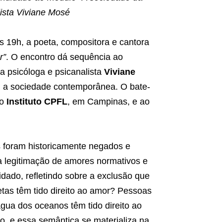
lista Viviane Mosé
às 19h, a poeta, compositora e cantora
r”
. O encontro dá sequência ao
a psicóloga e psicanalista
Viviane
m a sociedade contemporânea. O bate-
do
Instituto CPFL
, em Campinas, e ao
s foram historicamente negados e
 a legitimação de amores normativos e
dado, refletindo sobre a exclusão que
tas têm tido direito ao amor? Pessoas
 água dos oceanos têm tido direito ao
 e essa semântica se materializa na