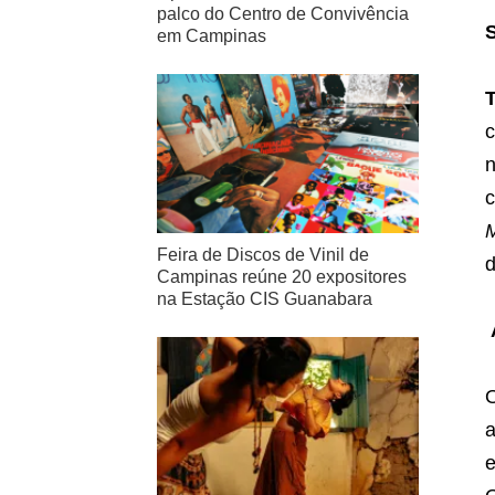
palco do Centro de Convivência
S
em Campinas
c
n
Feira de Discos de Vinil de
d
Campinas reúne 20 expositores
na Estação CIS Guanabara
O
a
e