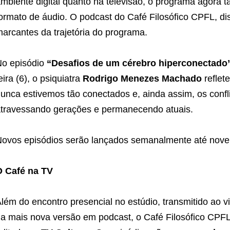
mbiente digital quanto na televisão, o programa agor
ormato de áudio. O podcast do Café Filosófico CPFL, disp
arcantes da trajetória do programa.
o episódio
“Desafios de um cérebro hiperconectado
eira (6), o psiquiatra
Rodrigo Menezes Machado
reflet
unca estivemos tão conectados e, ainda assim, os con
travessando gerações e permanecendo atuais.
ovos episódios serão lançados semanalmente até nov
O Café na TV
lém do encontro presencial no estúdio, transmitido ao v
a mais nova versão em podcast, o Café Filosófico CPF