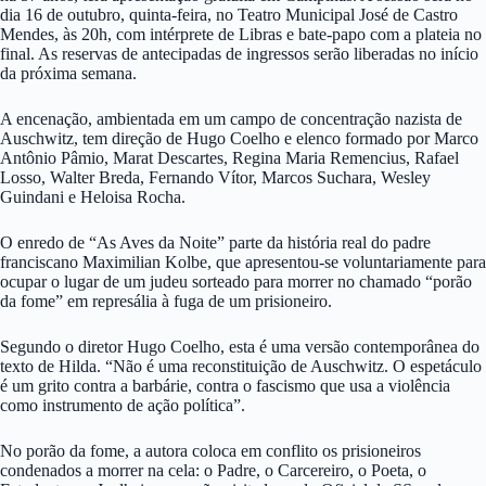
dia 16 de outubro, quinta-feira, no Teatro Municipal José de Castro
Mendes, às 20h, com intérprete de Libras e bate-papo com a plateia no
final. As reservas de antecipadas de ingressos serão liberadas no início
da próxima semana.
A encenação, ambientada em um campo de concentração nazista de
Auschwitz, tem direção de Hugo Coelho e elenco formado por Marco
Antônio Pâmio, Marat Descartes, Regina Maria Remencius, Rafael
Losso, Walter Breda, Fernando Vítor, Marcos Suchara, Wesley
Guindani e Heloisa Rocha.
O enredo de “As Aves da Noite” parte da história real do padre
franciscano Maximilian Kolbe, que apresentou-se voluntariamente para
ocupar o lugar de um judeu sorteado para morrer no chamado “porão
da fome” em represália à fuga de um prisioneiro.
Segundo o diretor Hugo Coelho, esta é uma versão contemporânea do
texto de Hilda. “Não é uma reconstituição de Auschwitz. O espetáculo
é um grito contra a barbárie, contra o fascismo que usa a violência
como instrumento de ação política”.
No porão da fome, a autora coloca em conflito os prisioneiros
condenados a morrer na cela: o Padre, o Carcereiro, o Poeta, o