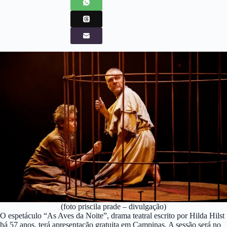
(foto priscila prade – divulgação)
O espetáculo “As Aves da Noite”, drama teatral escrito por Hilda Hilst
há 57 anos, terá apresentação gratuita em Campinas. A sessão será no