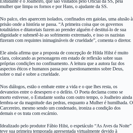
Estudante e o Joalheiro, que são visitados pelo Oficial da SS, pela
mulher que limpa os fornos e por Hans, o ajudante da SS.
No palco, eles aparecem isolados, confinados em gaiolas, uma alusão à
prisão onde a história se passa. “A primeira coisa que os governos
totalitários e ditatoriais fazem ao prender alguém é destituí-lo de sua
dignidade e submetê-lo ao sofrimento extremado, e isso os nazistas
fizeram com requintes inimagináveis de crueldade”, comenta o diretor.
Ele ainda afirma que a proposta de concepção de Hilda Hilst é muito
clara, colocando as personagens em estado de reflexão sobre suas
próprias condições no confinamento. A leitura que a autora faz dos
aspectos éticos e humanos passa por questionamentos sobre Deus,
sobre o mal e sobre a crueldade.
Nos diálogos, estão o embate entre a vida e o que lhes resta, os
devaneios entre o desespero e o delírio. O Poeta declama como se
morto estivesse, o Estudante sonha com outro tempo, o Joalheiro ainda
lembra-se da magnitude das pedras, enquanto a Mulher é humilhada. O
Carcereiro, mesmo sendo um condenado, ironiza a condição dos
demais e os trata com escárnio.
Idealizado pelo produtor Fábio Hilst, o espetáculo “As Aves da Noite”
teve sua primeira temporada apresentada virtualmente devido à