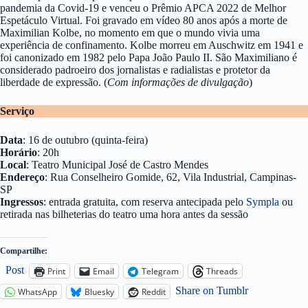
pandemia da Covid-19 e venceu o Prêmio APCA 2022 de Melhor
Espetáculo Virtual. Foi gravado em vídeo 80 anos após a morte de
Maximilian Kolbe, no momento em que o mundo vivia uma
experiência de confinamento. Kolbe morreu em Auschwitz em 1941 e
foi canonizado em 1982 pelo Papa João Paulo II. São Maximiliano é
considerado padroeiro dos jornalistas e radialistas e protetor da
liberdade de expressão. (
Com informações de divulgação
)
Serviço
Data
: 16 de outubro (quinta-feira)
Horário
: 20h
Local
: Teatro Municipal José de Castro Mendes
Endereço
: Rua Conselheiro Gomide, 62, Vila Industrial, Campinas-
SP
Ingressos
: entrada gratuita, com reserva antecipada pelo
Sympla
ou
retirada nas bilheterias do teatro uma hora antes da sessão
Compartilhe:
Post
Print
Email
Telegram
Threads
Share on Tumblr
WhatsApp
Bluesky
Reddit