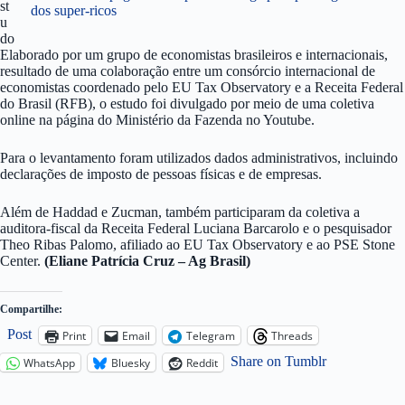
st
dos super-ricos
u
do
Elaborado por um grupo de economistas brasileiros e internacionais,
resultado de uma colaboração entre um consórcio internacional de
economistas coordenado pelo EU Tax Observatory e a Receita Federal
do Brasil (RFB), o estudo foi divulgado por meio de uma coletiva
online na página do Ministério da Fazenda no Youtube.
Para o levantamento foram utilizados dados administrativos, incluindo
declarações de imposto de pessoas físicas e de empresas.
Além de Haddad e Zucman, também participaram da coletiva a
auditora-fiscal da Receita Federal Luciana Barcarolo e o pesquisador
Theo Ribas Palomo, afiliado ao EU Tax Observatory e ao PSE Stone
Center.
(Eliane Patrícia Cruz – Ag Brasil)
Compartilhe:
Post
Print
Email
Telegram
Threads
Share on Tumblr
WhatsApp
Bluesky
Reddit