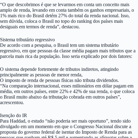
“O que descobrimos é que se levarmos em conta um conceito mais
amplo de renda, levando em conta também os ganhos empresariais, o
1% mais rico do Brasil detém 27% do total da renda nacional. Isso,
sem dúvida, coloca o Brasil no topo do ranking dos países mais
desiguais em termos de renda”, destacou.
Sistema tributário regressivo
De acordo com a pesquisa, o Brasil tem um sistema tributário
regressivo, em que pessoas da classe média pagam mais tributos que a
parcela mais rica da população. Isso seria explicado por dois fatores:
O sistema depende fortemente de tributos indiretos, atingindo
principalmente as pessoas de menor renda,
O imposto de renda de pessoas físicas não tributa dividendos.
“Na comparação internacional, esses milionários em dólar pagam em
média, em outros países, entre 22% e 42% de sua renda, o que coloca
o Brasil muito abaixo da tributação cobrada em outros países”,
acrescentou.
Isenção do IR
Para Haddad, o estudo “não poderia ser mais oportuno”, tendo sido
divulgado em um momento em que o Congresso Nacional discute a
proposta do governo federal de isentar do Imposto de Renda para as
pessoas que ganham até R$ 5 mil e aumentando as alíquotas sobre a