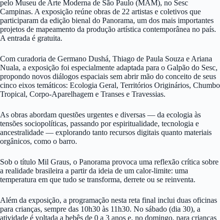
pelo Museu de Arte Moderna de São Paulo (MAM), no Sesc
Campinas. A exposição reúne obras de 22 artistas e coletivos que
participaram da edição bienal do Panorama, um dos mais importantes
projetos de mapeamento da produção artística contemporânea no país.
A entrada é gratuita.
Com curadoria de Germano Dushá, Thiago de Paula Souza e Ariana
Nuala, a exposição foi especialmente adaptada para o Galpão do Sesc,
propondo novos diálogos espaciais sem abrir mão do conceito de seus
cinco eixos temáticos: Ecologia Geral, Territórios Originários, Chumbo
Tropical, Corpo-Aparelhagem e Transes e Travessias.
As obras abordam questões urgentes e diversas — da ecologia às
tensões sociopolíticas, passando por espiritualidade, tecnologia e
ancestralidade — explorando tanto recursos digitais quanto materiais
orgânicos, como o barro.
Sob o título Mil Graus, o Panorama provoca uma reflexão crítica sobre
a realidade brasileira a partir da ideia de um calor-limite: uma
temperatura em que tudo se transforma, derrete ou se reinventa.
Além da exposição, a programação nesta reta final inclui duas oficinas
para crianças, sempre das 10h30 às 11h30. No sábado (dia 30), a
atividade é voltada a bebês de 0 a 3 anos e, no domingo, para crianças