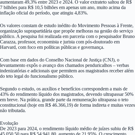
aumentaram 49,3% entre 2023 e 2024. O valor extrateto saltou de R$
7 bilhões para R$ 10,5 bilhões em apenas um ano, muito acima da
inflação oficial do período, que atingiu 4,83%.
Os valores constam de estudo inédito do Movimento Pessoas à Frente,
organização suprapartidária que propõe melhoras na gestão do serviço
público. A pesquisa foi realizada em parceria com o pesquisador Bruno
Carazza, professor, economista e jurista com pós-doutorado em
Harvard, com foco em políticas públicas e governança.
Com base em dados do Conselho Nacional de Justiça (CNJ), o
levantamento expôs o avanço dos chamados penduricalhos – verbas
indenizatórias e adicionais que permitem aos magistrados receber além
do teto legal do funcionalismo público.
Segundo o estudo, os auxílios e benefícios correspondem a mais de
43% do rendimento líquido dos magistrados, devendo ultrapassar 50%
em breve. Na prática, grande parte da remuneração ultrapassa o teto
constitucional (hoje em R$ 46.366,19) de forma indireta e muitas vezes
não tributada.
Evolução
De 2023 para 2024, o rendimento líquido médio de juízes subiu de R$
45.050,50 para R$ 54.941,80, aumento de 21,95%. O crescimento