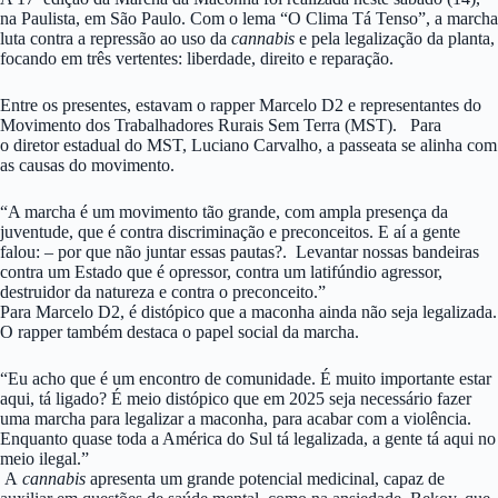
na Paulista, em São Paulo. Com o lema “O Clima Tá Tenso”, a marcha
luta contra a repressão ao uso da
cannabis
e pela legalização da planta,
focando em três vertentes: liberdade, direito e reparação.
Entre os presentes, estavam o rapper Marcelo D2 e representantes do
Movimento dos Trabalhadores Rurais Sem Terra (MST). Para
o diretor estadual do MST, Luciano Carvalho, a passeata se alinha com
as causas do movimento.
“A marcha é um movimento tão grande, com ampla presença da
juventude, que é contra discriminação e preconceitos. E aí a gente
falou: – por que não juntar essas pautas?. Levantar nossas bandeiras
contra um Estado que é opressor, contra um latifúndio agressor,
destruidor da natureza e contra o preconceito.”
Para Marcelo D2, é distópico que a maconha ainda não seja legalizada.
O rapper também destaca o papel social da marcha.
“Eu acho que é um encontro de comunidade. É muito importante estar
aqui, tá ligado? É meio distópico que em 2025 seja necessário fazer
uma marcha para legalizar a maconha, para acabar com a violência.
Enquanto quase toda a América do Sul tá legalizada, a gente tá aqui no
meio ilegal.”
A
cannabis
apresenta um grande potencial medicinal, capaz de