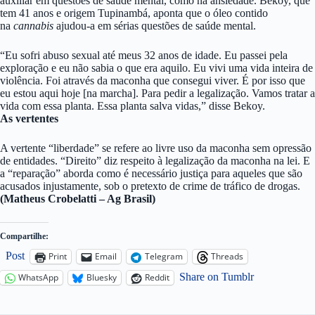
auxiliar em questões de saúde mental, como na ansiedade. Bekoy, que
tem 41 anos e origem Tupinambá, aponta que o óleo contido
na
cannabis
ajudou-a em sérias questões de saúde mental.
“Eu sofri abuso sexual até meus 32 anos de idade. Eu passei pela
exploração e eu não sabia o que era aquilo. Eu vivi uma vida inteira de
violência. Foi através da maconha que consegui viver. É por isso que
eu estou aqui hoje [na marcha]. Para pedir a legalização. Vamos tratar a
vida com essa planta. Essa planta salva vidas,” disse Bekoy.
As vertentes
A vertente “liberdade” se refere ao livre uso da maconha sem opressão
de entidades. “Direito” diz respeito à legalização da maconha na lei. E
a “reparação” aborda como é necessário justiça para aqueles que são
acusados injustamente, sob o pretexto de crime de tráfico de drogas.
(Matheus Crobelatti – Ag Brasil)
Compartilhe:
Post
Print
Email
Telegram
Threads
Share on Tumblr
WhatsApp
Bluesky
Reddit