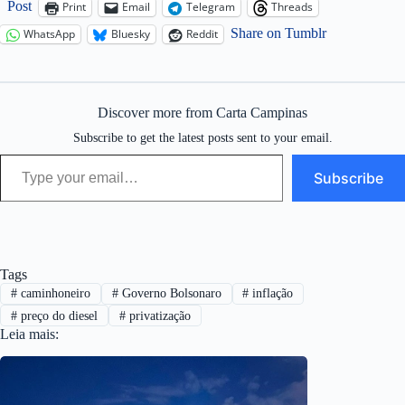
Post
Print
Email
Telegram
Threads
Share on Tumblr
WhatsApp
Bluesky
Reddit
Discover more from Carta Campinas
Subscribe to get the latest posts sent to your email.
Type your email…
Subscribe
Tags
#
caminhoneiro
#
Governo Bolsonaro
#
inflação
#
preço do diesel
#
privatização
Leia mais: