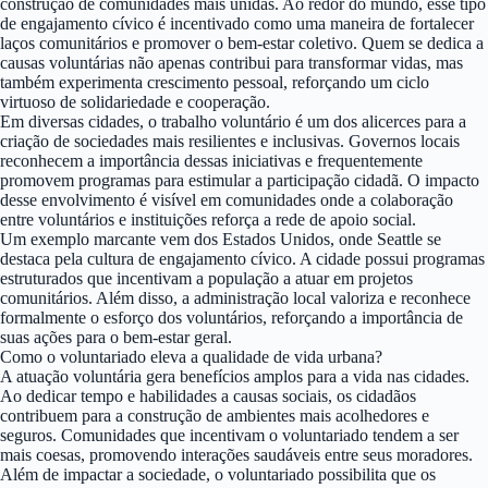
construção de comunidades mais unidas. Ao redor do mundo, esse tipo
de engajamento cívico é incentivado como uma maneira de fortalecer
laços comunitários e promover o bem-estar coletivo. Quem se dedica a
causas voluntárias não apenas contribui para transformar vidas, mas
também experimenta crescimento pessoal, reforçando um ciclo
virtuoso de solidariedade e cooperação.
Em diversas cidades, o trabalho voluntário é um dos alicerces para a
criação de sociedades mais resilientes e inclusivas. Governos locais
reconhecem a importância dessas iniciativas e frequentemente
promovem programas para estimular a participação cidadã. O impacto
desse envolvimento é visível em comunidades onde a colaboração
entre voluntários e instituições reforça a rede de apoio social.
Um exemplo marcante vem dos Estados Unidos, onde Seattle se
destaca pela cultura de engajamento cívico. A cidade possui programas
estruturados que incentivam a população a atuar em projetos
comunitários. Além disso, a administração local valoriza e reconhece
formalmente o esforço dos voluntários, reforçando a importância de
suas ações para o bem-estar geral.
Como o voluntariado eleva a qualidade de vida urbana?
A atuação voluntária gera benefícios amplos para a vida nas cidades.
Ao dedicar tempo e habilidades a causas sociais, os cidadãos
contribuem para a construção de ambientes mais acolhedores e
seguros. Comunidades que incentivam o voluntariado tendem a ser
mais coesas, promovendo interações saudáveis entre seus moradores.
Além de impactar a sociedade, o voluntariado possibilita que os