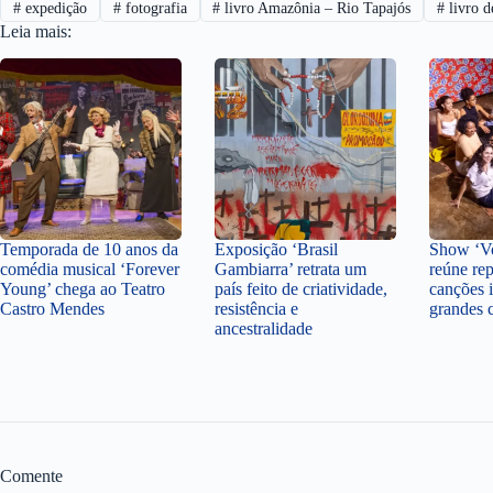
#
expedição
#
fotografia
#
livro Amazônia – Rio Tapajós
#
livro d
Leia mais:
Temporada de 10 anos da
Exposição ‘Brasil
Show ‘Vo
comédia musical ‘Forever
Gambiarra’ retrata um
reúne rep
Young’ chega ao Teatro
país feito de criatividade,
canções i
Castro Mendes
resistência e
grandes 
ancestralidade
Comente