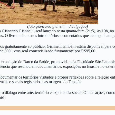
(foto giancarlo gianelli – divulgação)
a Giancarlo Giannelli, será lançado nesta quarta-feira (21/5), às 19h, 
s. O livro inclui textos introdutórios e comentários que acompanham p
s gratuitamente ao público. Giannelli também estará disponível para con
 de 300 livros será comercializado futuramente por R$95,00.
e expedição do Barco da Saúde, promovida pela Faculdade São Leopoldo
iência que resultou em documentários, exposições no Brasil e no exterior
ocumentar os territórios visitados e propor reflexões sobre a relação 
tais e sociais registrados nas margens do Tapajós.
r o diálogo entre arte, território e experiência social. Outras ações, c
ção
)