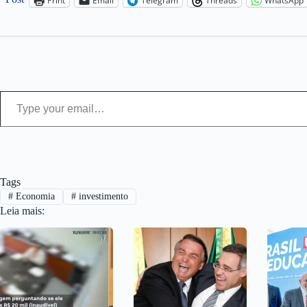
Print
Email
Telegram
Threads
WhatsApp
Type your email…
Tags
#
Economia
#
investimento
Leia mais: