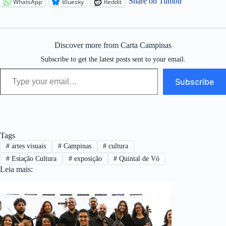
Share on Tumblr
WhatsApp
Bluesky
Reddit
Discover more from Carta Campinas
Subscribe to get the latest posts sent to your email.
Type your email…
Subscribe
Tags
#
artes visuais
#
Campinas
#
cultura
#
Estação Cultura
#
exposição
#
Quintal de Vó
Leia mais: